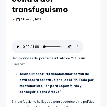
g
transfuguismo
o
n
22 marzo, 2021
Publicado
o
por
v
a
-
F
Declaraciones del portavoz adjunto de MC, Jesús
C
Giménez
C
Jesús Giménez: “El denominador común de
a
esta estafa constitucional es el PP. Todo por
mantener un sillón para López Miras y
r
conseguirlo para Arroyo”
t
El transfuguismo ha llegado para quedarse en la política
a