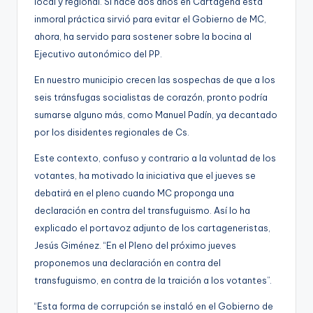
local y regional. Si hace dos años en Cartagena esta
g
inmoral práctica sirvió para evitar el Gobierno de MC,
e
ahora, ha servido para sostener sobre la bocina al
Ejecutivo autonómico del PP.
n
a
En nuestro municipio crecen las sospechas de que a los
seis tránsfugas socialistas de corazón, pronto podría
sumarse alguno más, como Manuel Padín, ya decantado
por los disidentes regionales de Cs.
Este contexto, confuso y contrario a la voluntad de los
votantes, ha motivado la iniciativa que el jueves se
debatirá en el pleno cuando MC proponga una
declaración en contra del transfuguismo. Así lo ha
explicado el portavoz adjunto de los cartageneristas,
Jesús Giménez. “En el Pleno del próximo jueves
proponemos una declaración en contra del
transfuguismo, en contra de la traición a los votantes”.
“Esta forma de corrupción se instaló en el Gobierno de