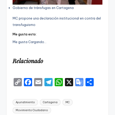
Gobierno de tránsfugas en Cartagena
MC propone una declaración institucional en contra del
transfuguismo
Me gusta esto:
Me gusta
Cargando…
Relacionado
C
F
E
T
W
X
G
S
o
a
m
el
h
o
h
p
c
ai
e
a
o
ar
Etiquetas:
Ayunatmiento
Cartagena
MC
y
e
l
gr
ts
gl
e
Movimiento Ciudadano
Li
b
a
A
e