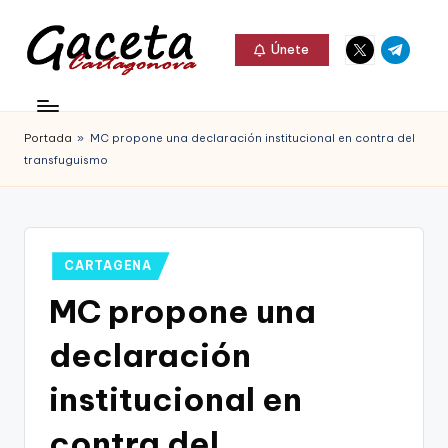
Elemento
Elemento
Saltar
Únete
del
del
al
G
menú
menú
Gaceta
contenido
a
Cartagonova,
Portada
»
MC propone una declaración institucional en contra del
c
La
transfuguismo
e
Web
t
que
a
te
Publicado
CARTAGENA
C
en
informa
MC propone una
a
de
declaración
r
Cartagena,
t
institucional en
FC
a
contra del
Cartagena,