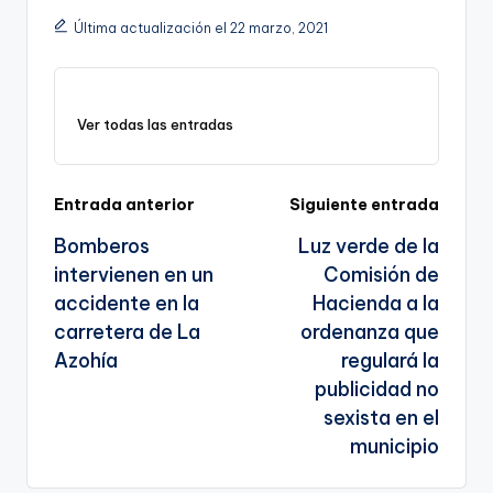
n
o
m
p
Tr
Última actualización el 22 marzo, 2021
k
o
p
a
k
n
Ver todas las entradas
sl
a
te
Navegación
Entrada anterior
Siguiente entrada
Bomberos
Luz verde de la
de
intervienen en un
Comisión de
entradas
accidente en la
Hacienda a la
carretera de La
ordenanza que
Azohía
regulará la
publicidad no
sexista en el
municipio