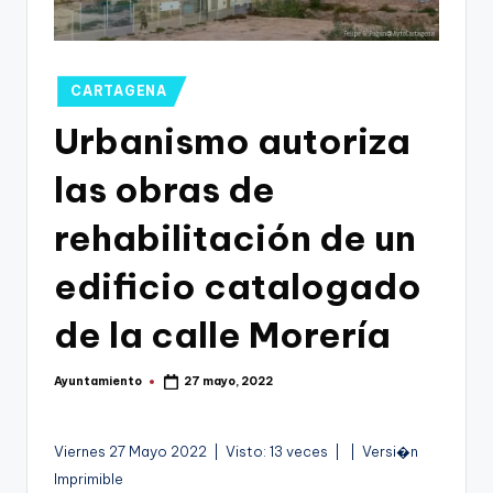
g
o
n
Publicado
CARTAGENA
o
en
Urbanismo autoriza
v
las obras de
a
-
rehabilitación de un
F
edificio catalogado
C
de la calle Morería
C
a
Ayuntamiento
27 mayo, 2022
Publicado
r
por
t
A
Viernes 27 Mayo 2022 | Visto: 13 veces |
| Versi�n
a
u
Imprimible