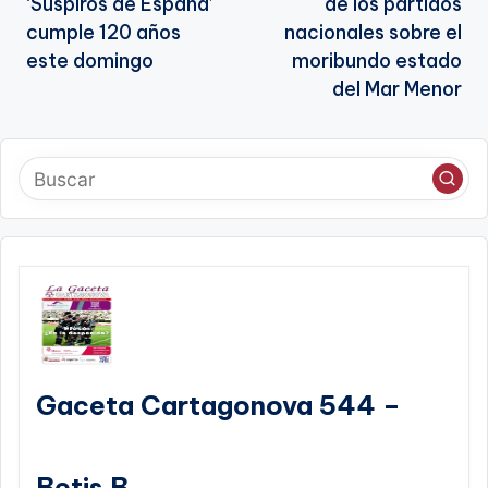
entradas
‘Suspiros de España’
de los partidos
cumple 120 años
nacionales sobre el
este domingo
moribundo estado
del Mar Menor
Gaceta Cartagonova 544 –
Betis B