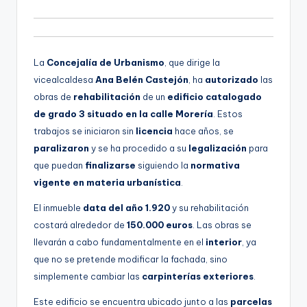
d
g
i
e
o
n
La
Concejalía de Urbanismo
, que dirige la
a
vicealcaldesa
Ana Belén Castejón
, ha
autorizado
las
obras de
rehabilitación
de un
edificio catalogado
de grado 3 situado en la calle Morería
. Estos
trabajos se iniciaron sin
licencia
hace años, se
paralizaron
y se ha procedido a su
legalización
para
que puedan
finalizarse
siguiendo la
normativa
vigente en materia urbanística
.
El inmueble
data del año 1.920
y su rehabilitación
costará alrededor de
150.000 euros
. Las obras se
llevarán a cabo fundamentalmente en el
interior
, ya
que no se pretende modificar la fachada, sino
simplemente cambiar las
carpinterías exteriores
.
Este edificio se encuentra ubicado junto a las
parcelas