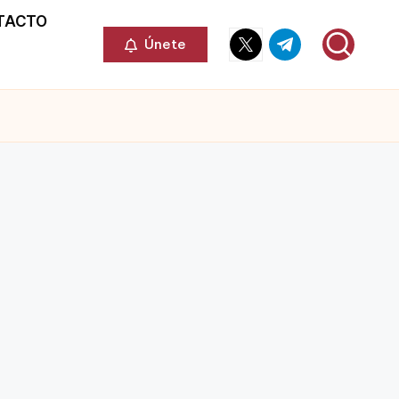
TACTO
Elemento
Elemento
Únete
del
del
menú
menú