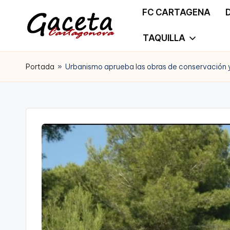
FC CARTAGENA
Saltar
TAQUILLA
G
Gaceta
al
a
Portada
»
Urbanismo aprueba las obras de conservación y 
Cartagonova,
contenido
c
La
e
Web
t
que
a
te
C
informa
a
de
r
Cartagena,