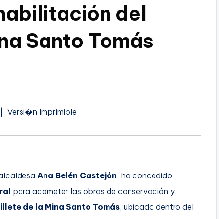
abilitación del
Mina Santo Tomás
A
| Versi�n Imprimible
u
d
o
cealcaldesa
Ana Belén Castejón
, ha concedido
ral
para acometer las obras de conservación y
tillete de la Mina Santo Tomás
, ubicado dentro del