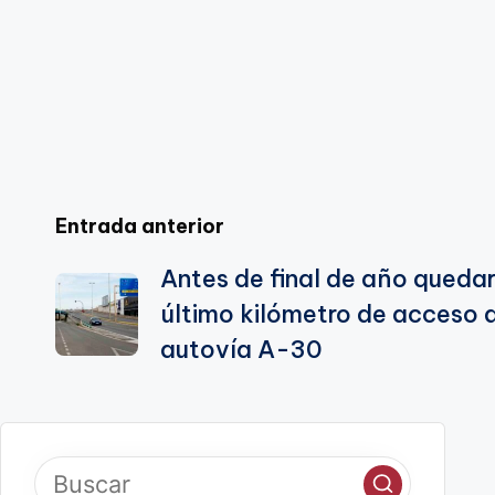
k
n
sl
a
te
Navegación
Entrada anterior
Antes de final de año quedar
de
último kilómetro de acceso 
entradas
autovía A-30