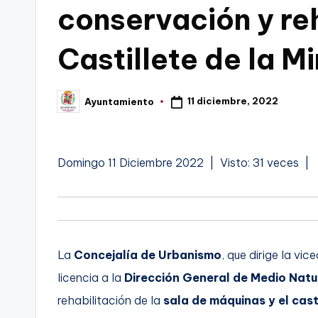
conservación y reh
C
Castillete de la 
a
r
11 diciembre, 2022
Ayuntamiento
Publicado
t
por
a
Domingo 11 Diciembre 2022 | Visto: 31 veces |
g
e
i
n
La
Concejalía de Urbanismo
, que dirige la vi
a
licencia a la
Dirección General de Medio Natu
rehabilitación de la
sala de máquinas y el cas