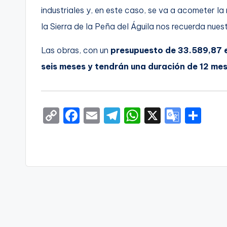
industriales y, en este caso, se va a acometer la
la Sierra de la Peña del Águila nos recuerda nue
Las obras, con un
presupuesto de 33.589,87 
seis meses y tendrán una duración de 12 mes
C
F
E
T
W
X
G
S
o
a
m
el
h
o
h
p
c
ai
e
a
o
ar
y
e
l
gr
ts
gl
e
Li
b
a
A
e
n
o
m
p
Tr
k
o
p
a