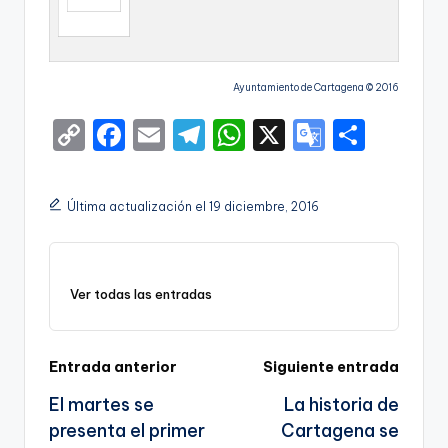
Ayuntamiento de Cartagena © 2016
C
F
E
T
W
X
G
S
o
a
m
el
h
o
h
p
c
ai
e
a
o
ar
Última actualización el 19 diciembre, 2016
y
e
l
gr
ts
gl
e
Li
b
a
A
e
n
o
m
p
Tr
Ver todas las entradas
k
o
p
a
k
n
Navegación
Entrada anterior
Siguiente entrada
sl
El martes se
La historia de
de
a
presenta el primer
Cartagena se