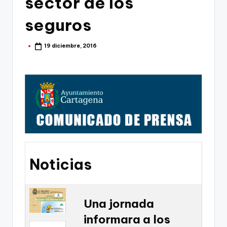
sector de los
g
o
seguros
n
19 diciembre, 2016
Publicado
o
por
v
a
-
F
C
C
Noticias
a
r
t
Una jornada
informara a los
a