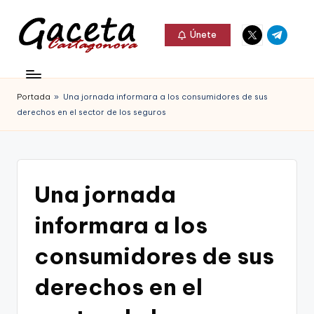
Elemento
Elemento
Saltar
Únete
del
del
al
G
menú
menú
Gaceta
contenido
a
Cartagonova,
Portada
»
Una jornada informara a los consumidores de sus
c
La
derechos en el sector de los seguros
e
Web
t
que
a
te
Una jornada
C
informa
informara a los
a
de
r
consumidores de sus
Cartagena,
t
derechos en el
FC
a
Cartagena,