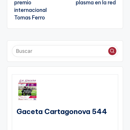
entradas
te
premio
plasma en la red
internacional
Tomas Ferro
Gaceta Cartagonova 544