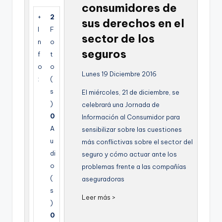
consumidores de
g
+
2
sus derechos en el
e
I
F
sector de los
n
n
o
seguros
f
t
a
o
o
Lunes 19 Diciembre 2016
:
(
s
El miércoles, 21 de diciembre, se
)
celebrará una Jornada de
0
Información al Consumidor para
A
sensibilizar sobre las cuestiones
u
más conflictivas sobre el sector del
di
seguro y cómo actuar ante los
o
problemas frente a las compañías
(
aseguradoras
s
Leer más >
)
0