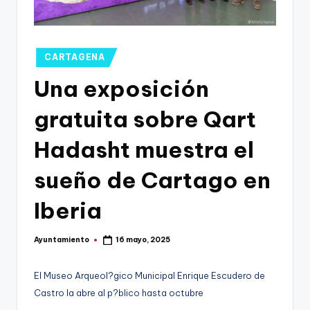
g
o
n
Publicado
CARTAGENA
o
en
Una exposición
v
gratuita sobre Qart
a
-
Hadasht muestra el
F
sueño de Cartago en
C
Iberia
C
a
Ayuntamiento
16 mayo, 2025
Publicado
r
por
t
El Museo Arqueol?gico Municipal Enrique Escudero de
Castro la abre al p?blico hasta octubre
a