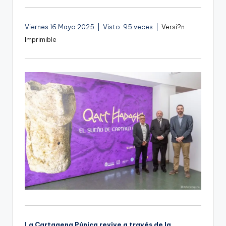
g
e
Viernes 16 Mayo 2025 | Visto: 95 veces |
Versi?n
Imprimible
n
a
L
a Cartagena Púnica revive a través de la