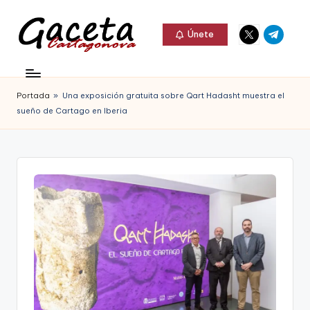
Elemento
Elemento
Saltar
Únete
del
del
al
G
menú
menú
Gaceta
contenido
a
Cartagonova,
Portada
»
Una exposición gratuita sobre Qart Hadasht muestra el
c
La
sueño de Cartago en Iberia
e
Web
t
que
a
te
C
informa
a
de
r
Cartagena,
t
FC
a
Cartagena,