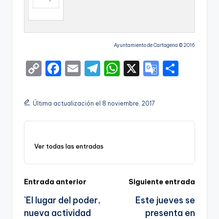
Ayuntamiento de Cartagena © 2016
C
F
E
T
W
X
G
S
o
a
m
el
h
o
h
p
c
ai
e
a
o
ar
Última actualización el 8 noviembre, 2017
y
e
l
gr
ts
gl
e
Li
b
a
A
e
n
o
m
p
Tr
Ver todas las entradas
k
o
p
a
k
n
Navegación
Entrada anterior
Siguiente entrada
sl
`El lugar del poder,
Este jueves se
de
a
nueva actividad
presenta en