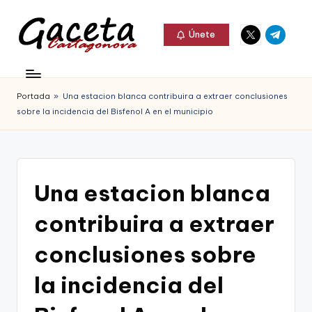
Elemento
Elemento
Saltar
Únete
del
del
al
G
menú
menú
Gaceta
contenido
a
Cartagonova,
Portada
»
Una estacion blanca contribuira a extraer conclusiones
c
La
sobre la incidencia del Bisfenol A en el municipio
e
Web
t
que
a
te
Una estacion blanca
C
informa
contribuira a extraer
a
de
r
conclusiones sobre
Cartagena,
t
la incidencia del
FC
a
Cartagena,