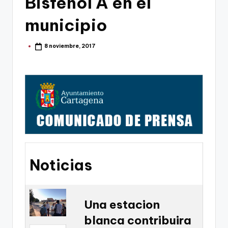
Bisfenol A en el
g
o
municipio
n
8 noviembre, 2017
Publicado
o
por
v
a
-
F
C
C
Noticias
a
r
t
Una estacion
blanca contribuira
a