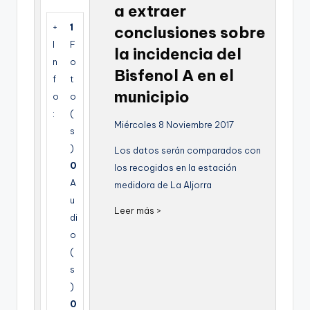
a extraer
g
+
1
conclusiones sobre
e
I
F
la incidencia del
n
n
o
Bisfenol A en el
a
f
t
municipio
o
o
:
(
Miércoles 8 Noviembre 2017
s
)
Los datos serán comparados con
0
los recogidos en la estación
A
medidora de La Aljorra
u
Leer más >
di
o
(
s
)
0