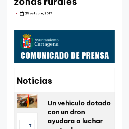
zonas rurales
g
o
25 octubre, 2017
Publicado
por
n
o
v
a
-
F
C
Noticias
C
a
Un vehiculo dotado
r
con un dron
t
ayudara a luchar
a
+
7