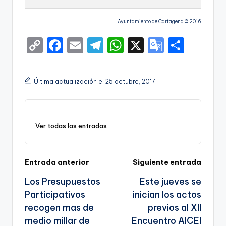
Ayuntamiento de Cartagena © 2016
C
F
E
T
W
X
G
S
o
a
m
el
h
o
h
p
c
ai
e
a
o
ar
Última actualización el 25 octubre, 2017
y
e
l
gr
ts
gl
e
Li
b
a
A
e
n
o
m
p
Tr
Ver todas las entradas
k
o
p
a
k
n
Navegación
Entrada anterior
Siguiente entrada
sl
Los Presupuestos
Este jueves se
de
a
Participativos
inician los actos
entradas
te
recogen mas de
previos al XII
medio millar de
Encuentro AICEI