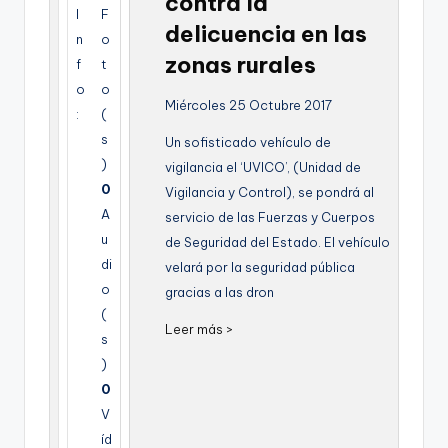
contra la
g
I
F
delicuencia en las
n
o
e
zonas rurales
f
t
n
o
o
Miércoles 25 Octubre 2017
a
:
(
s
Un sofisticado vehículo de
)
vigilancia el ‘UVICO’, (Unidad de
0
Vigilancia y Control), se pondrá al
A
servicio de las Fuerzas y Cuerpos
u
de Seguridad del Estado. El vehículo
di
velará por la seguridad pública
o
gracias a las dron
(
Leer más >
s
)
0
V
íd