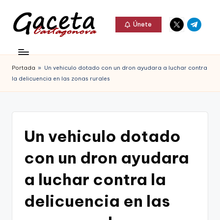
Elemento
Elemento
Saltar
Únete
del
del
al
G
menú
menú
Gaceta
contenido
a
Cartagonova,
Portada
»
Un vehiculo dotado con un dron ayudara a luchar contra
c
La
la delicuencia en las zonas rurales
e
Web
t
que
a
te
Un vehiculo dotado
C
informa
con un dron ayudara
a
de
r
a luchar contra la
Cartagena,
t
delicuencia en las
FC
a
Cartagena,