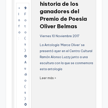
historia de los
g
+
9
ganadores del
e
I
F
Premio de Poesia
n
n
o
Oliver Belmas
f
t
a
o
o
Viernes 10 Noviembre 2017
:
(
s
La Antología ‘Marca Oliver’ se
)
presentó ayer en el Centro Cultural
0
Ramón Alonso Luzzy junto a una
A
escultura con la que se conmemora
u
esta antología
di
Leer más >
o
(
s
)
0