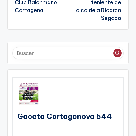
entradas
te
Club Balonmano
teniente de
Cartagena
alcalde a Ricardo
Segado
Gaceta Cartagonova 544