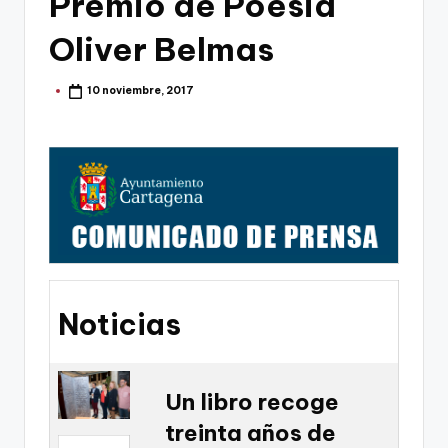
Premio de Poesia
g
o
Oliver Belmas
n
10 noviembre, 2017
Publicado
o
por
v
a
-
F
C
C
Noticias
a
r
t
Un libro recoge
treinta años de
a