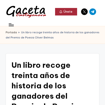
Elemento
Elemento
Saltar
Únete
del
del
al
G
menú
menú
Gaceta
contenido
a
Cartagonova,
Portada
»
Un libro recoge treinta años de historia de los ganadores
c
La
del Premio de Poesia Oliver Belmas
e
Web
t
que
a
te
Un libro recoge
C
informa
treinta años de
a
de
r
historia de los
Cartagena,
t
ganadores del
FC
a
Cartagena,