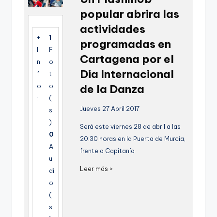
g
popular abrira las
e
actividades
+
1
n
programadas en
I
F
a
Cartagena por el
n
o
Dia Internacional
f
t
o
o
de la Danza
:
(
Jueves 27 Abril 2017
s
)
Será este viernes 28 de abril a las
0
20:30 horas en la Puerta de Murcia,
A
frente a Capitanía
u
Leer más >
di
o
(
s