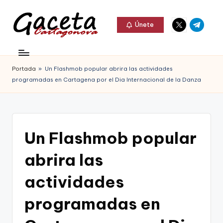
Elemento
Elemento
Saltar
Únete
del
del
al
G
menú
menú
Gaceta
contenido
a
Cartagonova,
Portada
»
Un Flashmob popular abrira las actividades
c
La
programadas en Cartagena por el Dia Internacional de la Danza
e
Web
t
que
a
te
Un Flashmob popular
C
informa
abrira las
a
de
r
actividades
Cartagena,
t
programadas en
FC
a
Cartagena,