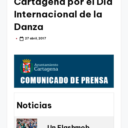
Cartagena por el Dia
g
o
Internacional de la
n
Danza
o
v
27 abril, 2017
Publicado
por
a
-
F
C
C
a
Noticias
r
t
a
Un Flashmob