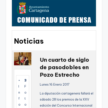
g
o
n
o
v
Noticias
a
-
F
Un cuarto de siglo
C
de pasodobles en
C
Pozo Estrecho
a
+
3
Lunes 16 Enero 2017
I
F
r
n
o
La diputación cartagenera fallará el
t
f
t
sábado 28 los premios de la XXV
a
o
o
edición del Concurso Internacional