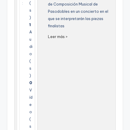
:
(
g
de Composición Musical de
s
Pasodobles en un concierto en el
e
)
que se interpretarán las piezas
n
1
finalistas
A
a
Leer más >
u
di
o
(
s
)
0
V
íd
e
o
(
s