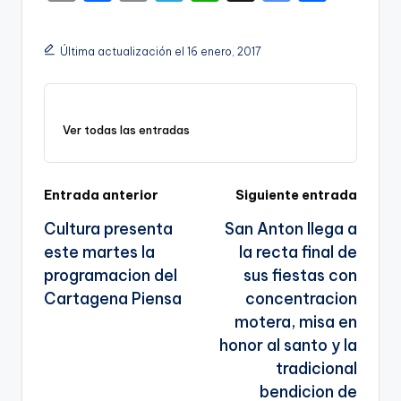
o
a
m
el
h
o
h
p
c
ai
e
a
o
ar
Última actualización el 16 enero, 2017
y
e
l
gr
ts
gl
e
Li
b
a
A
e
n
o
m
p
Tr
Ver todas las entradas
k
o
p
a
k
n
Navegación
Entrada anterior
Siguiente entrada
sl
Cultura presenta
San Anton llega a
de
a
este martes la
la recta final de
entradas
te
programacion del
sus fiestas con
Cartagena Piensa
concentracion
motera, misa en
honor al santo y la
tradicional
bendicion de