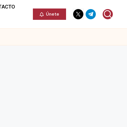
TACTO
Elemento
Elemento
Únete
del
del
menú
menú