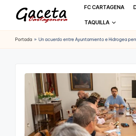
FC CARTAGENA
Saltar
TAQUILLA
G
Gaceta
al
a
Portada
»
Un acuerdo entre Ayuntamiento e Hidrogea perm
Cartagonova,
contenido
c
La
e
Web
t
que
a
te
C
informa
a
de
r
Cartagena,