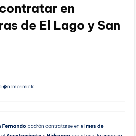
contratar en
ras de El Lago y San
si�n Imprimible
n Fernando
podrán contratarse en el
mes de
 el
Ayuntamiento
e
Hidrogea
por el cual la empresa