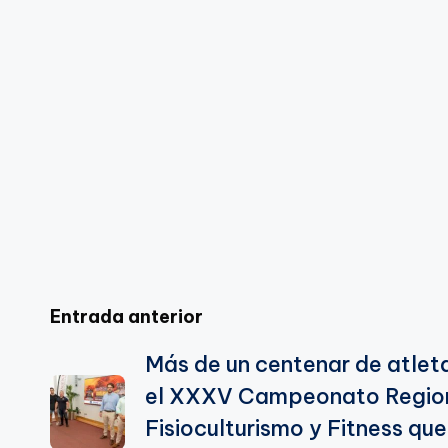
Li
b
a
A
e
n
o
m
p
Tr
k
o
p
a
k
n
sl
a
te
Navegación
Entrada anterior
Más de un centenar de atleta
de
el XXXV Campeonato Regio
entradas
Fisioculturismo y Fitness que