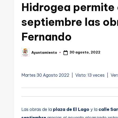
Hidrogea permite 
C
septiembre las ob
a
r
Fernando
t
a
30 agosto, 2022
Ayuntamiento
Publicado
por
g
e
Martes 30 Agosto 2022 | Visto: 13 veces | Ver
n
a
Las obras de la
plaza de El Lago
y la
calle Sa
septiembre
gracias al acuerdo alcanzado entre