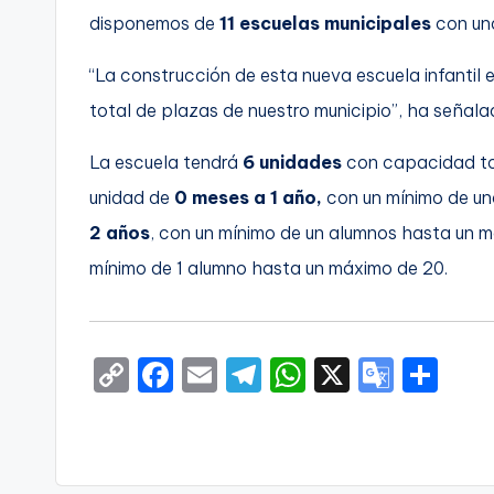
disponemos de
11 escuelas municipales
con un
“La construcción de esta nueva escuela infantil 
total de plazas de nuestro municipio”, ha señala
La escuela tendrá
6 unidades
con capacidad to
unidad de
0 meses a 1 año,
con un mínimo de un
2 años
, con un mínimo de un alumnos hasta un m
mínimo de 1 alumno hasta un máximo de 20.
C
F
E
T
W
X
G
S
o
a
m
el
h
o
h
p
c
ai
e
a
o
ar
y
e
l
gr
ts
gl
e