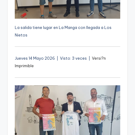
g
e
n
La salida tiene lugar en La Manga con llegada a Los
a
Nietos
Jueves 14 Mayo 2026 | Visto: 3 veces |
Versi?n
Imprimible