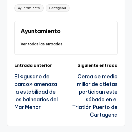
p
c
ai
e
a
o
ar
Etiquetas:
Ayuntamiento
Cartagena
y
e
l
gr
ts
gl
e
Li
b
a
A
e
n
o
m
p
Tr
Ayuntamiento
k
o
p
a
Ver todas las entradas
k
n
sl
Navegación
Entrada anterior
Siguiente entrada
a
El «gusano de
Cerca de medio
te
de
barco» amenaza
millar de atletas
entradas
la estabilidad de
participan este
los balnearios del
sábado en el
Mar Menor
Triatlón Puerto de
Cartagena