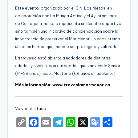
Este evento, organizado por el C.N. Los Nietos, en
colaboración con La Manga Activa y el Ayuntamiento
de Cartagena, no solo representa un desafío deportivo,
sino también una iniciativa de concienciación sobre la
importancia de preservar el Mar Menor, un ecosistema
único en Europa que merece ser protegido y valorado.
La travesía está abierta a nadadores de distintas
edades y niveles, con categorías que van desde Senior
(14-29 años) hasta Máster 5 (69 años en adelante).
Más información: www.travesiamarmenor.es
Volver al listado
C
F
E
T
W
X
G
S
o
a
m
el
h
o
h