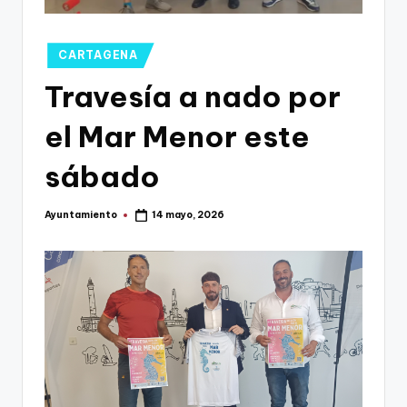
g
o
Publicado
CARTAGENA
n
en
Travesía a nado por
o
v
el Mar Menor este
a
sábado
-
F
Ayuntamiento
14 mayo, 2026
Publicado
por
C
C
a
r
t
a