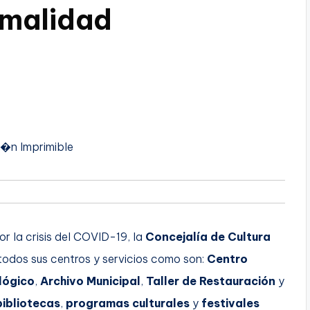
rmalidad
i�n Imprimible
r la crisis del COVID-19, la
Concejalía de Cultura
todos sus centros y servicios como son:
Centro
lógico
,
Archivo Municipal
,
Taller de Restauración
y
bibliotecas
,
programas culturales
y
festivales