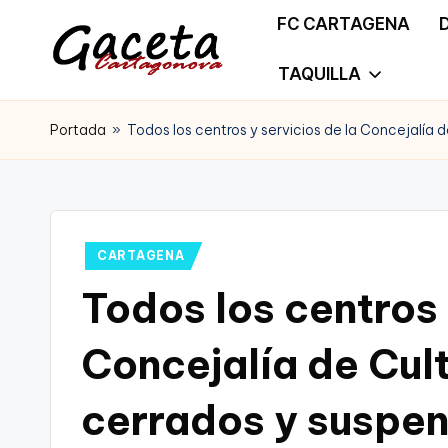
FC CARTAGENA
Saltar
TAQUILLA
G
Gaceta
al
a
Portada
»
Todos los centros y servicios de la Concejalía
Cartagonova,
contenido
c
La
e
Web
t
Publicado
CARTAGENA
que
en
Todos los centros 
a
te
C
Concejalía de Cul
informa
a
de
cerrados y suspen
r
Cartagena,