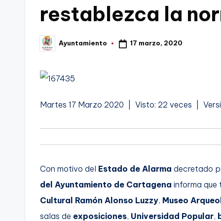
restablezca la no
t
FC
a
Cartagena,
17 marzo, 2020
Ayuntamiento
Publicado
g
por
o
n
Martes 17 Marzo 2020 | Visto: 22 veces | Vers
o
v
a
Con motivo del
Estado de Alarma
decretado po
-
del
Ayuntamiento de Cartagena
informa que 
F
Cultural Ramón Alonso Luzzy
,
Museo Arqueo
C
salas de
exposiciones
,
Universidad Popular
,