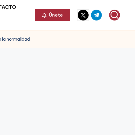
TACTO
Elemento
Elemento
Únete
del
del
menú
menú
a la normalidad