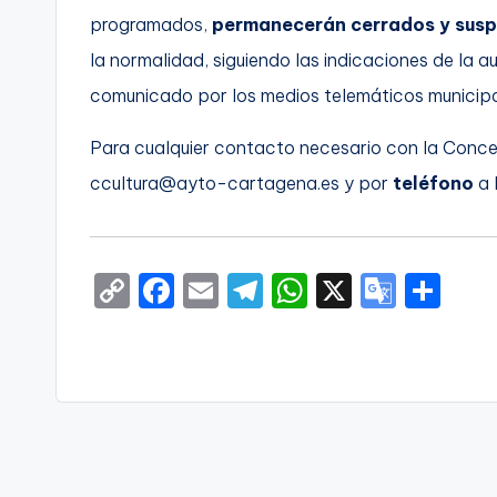
programados,
permanecerán cerrados y sus
C
la normalidad, siguiendo las indicaciones de la a
a
comunicado por los medios telemáticos municipa
r
Para cualquier contacto necesario con la Concejal
t
ccultura@ayto-cartagena.es y por
teléfono
a 
a
g
C
F
E
T
W
X
G
S
e
o
a
m
el
h
o
h
p
c
ai
e
a
o
ar
n
y
e
l
gr
ts
gl
e
a
Li
b
a
A
e
n
o
m
p
Tr