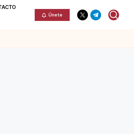
TACTO
Elemento
Elemento
Únete
del
del
menú
menú