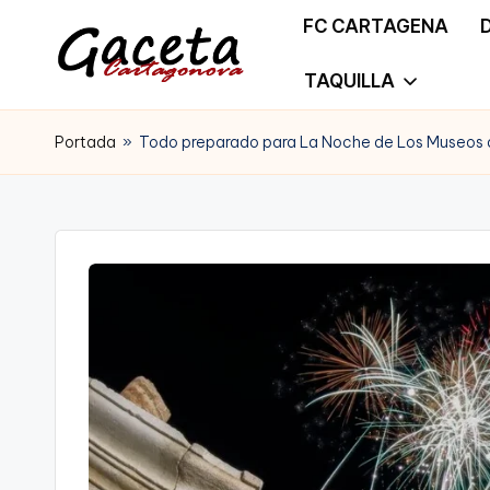
FC CARTAGENA
Saltar
TAQUILLA
G
Gaceta
al
a
Portada
»
Todo preparado para La Noche de Los Museos 
Cartagonova,
contenido
c
La
e
Web
t
que
a
te
C
informa
a
de
r
Cartagena,