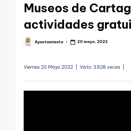
Museos de Cartag
C
actividades gratu
a
r
20 mayo, 2022
Ayuntamiento
Publicado
t
por
a
V
Viernes 20 Mayo 2022 | Visto: 3.828 veces |
g
e
d
e
i
n
o
a