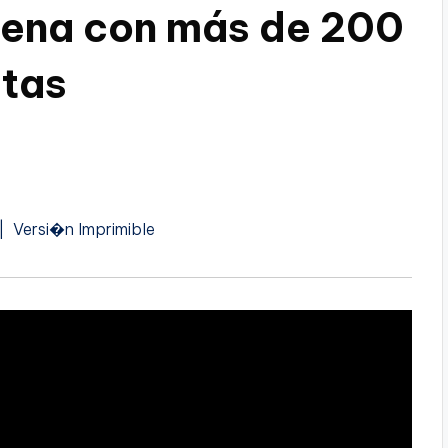
ena con más de 200
itas
A
| Versi�n Imprimible
�
u
d
o