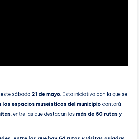
este sábado
21 de mayo
. Esta iniciativa con la que se
 los espacios museísticos del municipio
contará
itas
, entre las que destacan las
más de 60 rutas y
des, entre las que hay 64 rutas y visitas guiadas