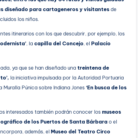
s d
iseñado para cartageneros y visitantes
de
luidos los niños.
entes itinerarios con los que descubrir, por ejemplo, los
odernista’
, la
capilla del Concejo
, el
Palacio
nada, ya que se han diseñado una
treintena de
to’,
la iniciativa impulsada por la Autoridad Portuaria
la Muralla Púnica sobre Indiana Jones
‘En busca de los
los interesados también podrán conocer los
museos
ográfico de los Puertos de Santa Bárbara
o el
 incorpora, además, el
Museo del Teatro Circo