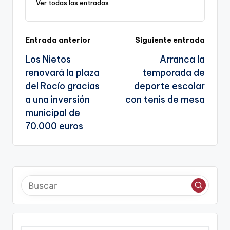
Ver todas las entradas
g
k
n
e
sl
Navegación
Entrada anterior
Siguiente entrada
n
a
a
Los Nietos
Arranca la
te
de
renovará la plaza
temporada de
entradas
del Rocío gracias
deporte escolar
a una inversión
con tenis de mesa
municipal de
70.000 euros