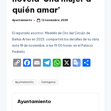
g
quién amar’
o
n
Ayuntamiento
12 noviembre, 2025
Publicado
o
por
v
El reputado escritor, Medalla de Oro del Circulo de
Bellas Artes en 2023, compartirá los detalles de su obra
a
este 18 de noviembre, a las 19:00 horas, en el Palacio
-
Pedreño
F
C
F
E
T
W
X
G
S
C
o
a
m
el
h
o
h
C
p
c
ai
e
a
o
ar
Etiquetas:
a
Ayuntamiento
Cartagena
y
e
l
gr
ts
gl
e
r
Li
b
a
A
e
t
n
o
m
p
Tr
Ayuntamiento
a
k
o
p
a