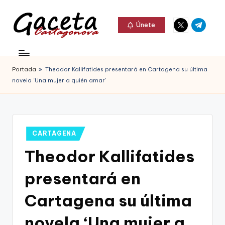
Elemento
Elemento
Saltar
Únete
del
del
al
G
menú
menú
Gaceta
contenido
a
Cartagonova,
Portada
»
Theodor Kallifatides presentará en Cartagena su última
c
La
novela ‘Una mujer a quién amar’
e
Web
t
que
a
te
Publicado
CARTAGENA
C
en
informa
Theodor Kallifatides
a
de
presentará en
r
Cartagena,
t
Cartagena su última
FC
a
novela ‘Una mujer a
Cartagena,