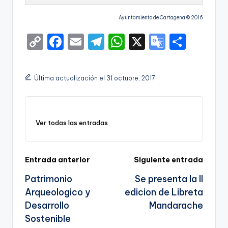
Ayuntamiento de Cartagena © 2016
C
F
E
T
W
X
G
S
o
a
m
el
h
o
h
p
c
ai
e
a
o
ar
Última actualización el 31 octubre, 2017
y
e
l
gr
ts
gl
e
Li
b
a
A
e
n
o
m
p
Tr
Ver todas las entradas
k
o
p
a
k
n
Navegación
Entrada anterior
Siguiente entrada
sl
Patrimonio
Se presenta la II
de
a
Arqueologico y
edicion de Libreta
entradas
te
Desarrollo
Mandarache
Sostenible