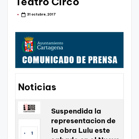
Teatro Circo
g
o
31 octubre, 2017
Publicado
por
n
o
v
a
-
F
C
Noticias
C
a
Suspendida la
r
representacion de
t
la obra Lulu este
a
+
1