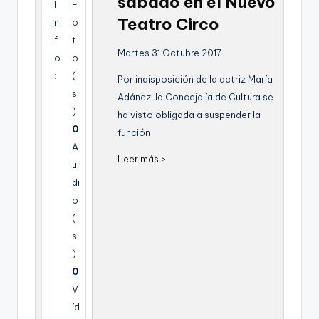
sabado en el Nuevo
I
F
g
Teatro Circo
n
o
e
f
t
Martes 31 Octubre 2017
n
o
o
:
(
Por indisposición de la actriz María
a
s
Adánez, la Concejalía de Cultura se
)
ha visto obligada a suspender la
0
función
A
Leer más >
u
di
o
(
s
)
0
V
íd