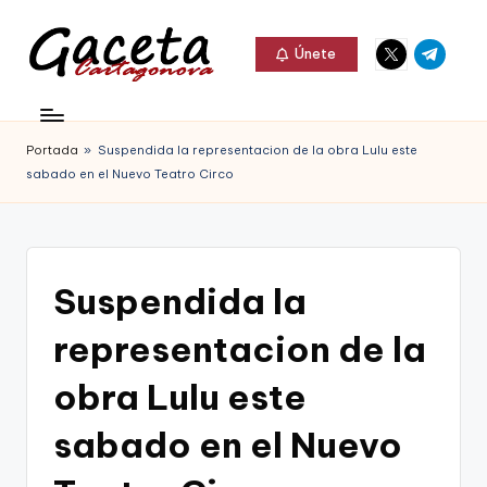
Elemento
Elemento
Saltar
Únete
del
del
al
G
menú
menú
Gaceta
contenido
a
Cartagonova,
Portada
»
Suspendida la representacion de la obra Lulu este
c
La
sabado en el Nuevo Teatro Circo
e
Web
t
que
a
te
Suspendida la
C
informa
representacion de la
a
de
r
obra Lulu este
Cartagena,
t
sabado en el Nuevo
FC
a
Cartagena,