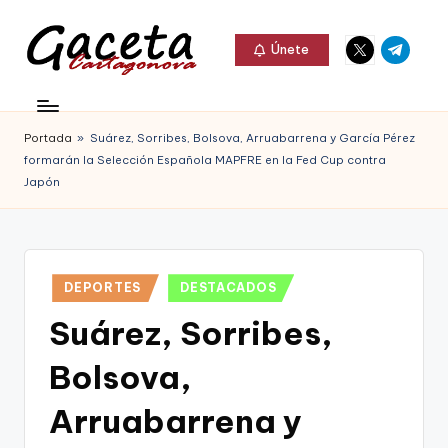
Elemento
Elemento
Saltar
Únete
del
del
al
G
menú
menú
Gaceta
contenido
a
Cartagonova,
Portada
»
Suárez, Sorribes, Bolsova, Arruabarrena y García Pérez
c
La
formarán la Selección Española MAPFRE en la Fed Cup contra
e
Japón
Web
t
que
a
te
C
Publicado
DEPORTES
DESTACADOS
informa
en
a
Suárez, Sorribes,
de
r
Cartagena,
Bolsova,
t
FC
Arruabarrena y
a
Cartagena,