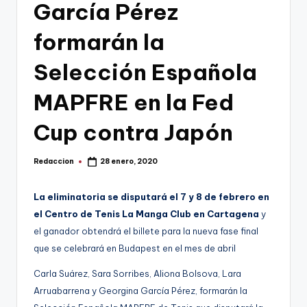
g
García Pérez
o
formarán la
n
Selección Española
o
v
MAPFRE en la Fed
a
Cup contra Japón
-
F
Redaccion
28 enero, 2020
Publicado
por
C
La eliminatoria se disputará el 7 y 8 de febrero en
C
el Centro de Tenis La Manga Club en Cartagena
y
a
el ganador obtendrá el billete para la nueva fase final
r
que se celebrará en Budapest en el mes de abril
t
Carla Suárez, Sara Sorribes, Aliona Bolsova, Lara
Arruabarrena y Georgina García Pérez, formarán la
a