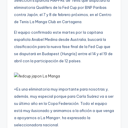
Selección Española MAPFRE de Tenis que disputará la
g
eliminatoria Qualifers de la Fed Cup por BNP Paribas
e
contra Japón, el 7 y 8 de febrero próximos, en el Centro
de Tenis La Manga Club en Cartagena.
n
a
El equipo confirmado este martes por la capitana
española Anabel Medina desde Australia, buscará la
clasificación para la nueva fase final de la Fed Cup que
se disputará en Budapest (Hungría) entre el 14 y el 19 de
abril con la participación de 12 países.
«Es una eliminatoria muy importante para nosotras y,
además, muy especial porque para Carla Suárez va a ser
su último año en la Copa Federación. Todo el equipo
está muy ilusionado y animamos a la afición a que venga
a apoyarnos a La Manga», ha expresado la
seleccionadora nacional.