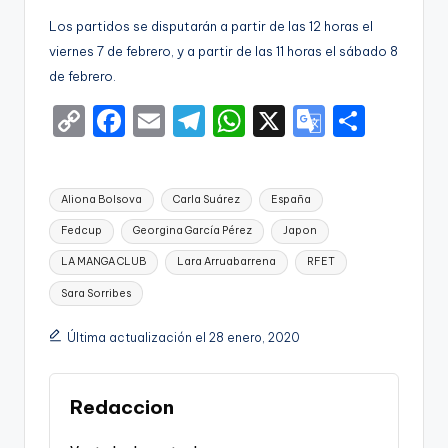
Los partidos se disputarán a partir de las 12 horas el
viernes 7 de febrero, y a partir de las 11 horas el sábado 8
de febrero.
C
F
E
T
W
X
G
S
o
a
m
el
h
o
h
p
c
ai
e
a
o
ar
Etiquetas:
Aliona Bolsova
Carla Suárez
España
y
e
l
gr
ts
gl
e
Fedcup
Georgina García Pérez
Japon
Li
b
a
A
e
LA MANGA CLUB
Lara Arruabarrena
RFET
n
o
m
p
Tr
Sara Sorribes
k
o
p
a
k
n
Última actualización el 28 enero, 2020
sl
a
Redaccion
te