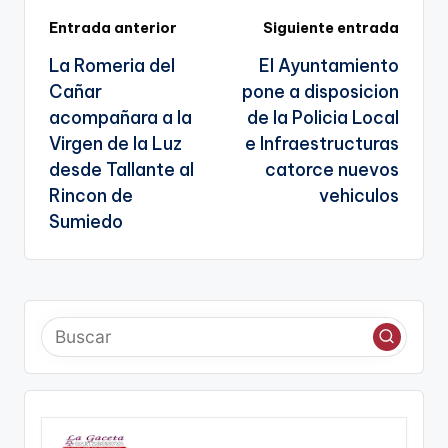
k
n
Navegación
Entrada anterior
Siguiente entrada
sl
La Romeria del
El Ayuntamiento
de
a
Cañar
pone a disposicion
entradas
te
acompañara a la
de la Policia Local
Virgen de la Luz
e Infraestructuras
desde Tallante al
catorce nuevos
Rincon de
vehiculos
Sumiedo