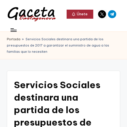
Elemento
Elemento
Saltar
Únete
del
del
al
G
menú
menú
Gaceta
contenido
a
Cartagonova,
Portada
»
Servicios Sociales destinara una partida de los
c
La
presupuestos de 2017 a garantizar el suministro de agua a las
e
familias que lo necesiten
Web
t
que
a
te
C
Servicios Sociales
informa
a
de
destinara una
r
Cartagena,
partida de los
t
FC
a
presupuestos de
Cartagena,