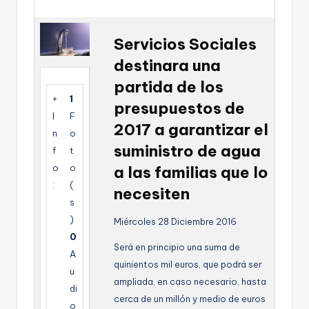
g
e
Servicios Sociales
n
destinara una
a
partida de los
+
1
presupuestos de
I
F
2017 a garantizar el
n
o
suministro de agua
f
t
o
o
a las familias que lo
:
(
necesiten
s
)
Miércoles 28 Diciembre 2016
0
Será en principio una suma de
A
quinientos mil euros, que podrá ser
u
ampliada, en caso necesario, hasta
di
cerca de un millón y medio de euros
o