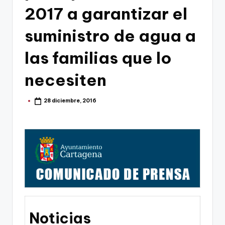
g
2017 a garantizar el
o
suministro de agua a
n
o
las familias que lo
v
necesiten
a
-
28 diciembre, 2016
Publicado
por
F
C
C
a
r
t
Noticias
a