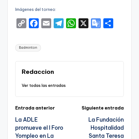
Imágenes del torneo:
C
F
E
T
W
X
G
S
o
a
m
el
h
o
h
p
c
ai
e
a
o
ar
Etiquetas:
Badminton
y
e
l
gr
ts
gl
e
Li
b
a
A
e
n
o
m
p
Tr
Redaccion
k
o
p
a
Ver todas las entradas
k
n
sl
Navegación
Entrada anterior
Siguiente entrada
a
La ADLE
La Fundación
te
de
promueve el I Foro
Hospitalidad
entradas
Yompleo en La
Santa Teresa