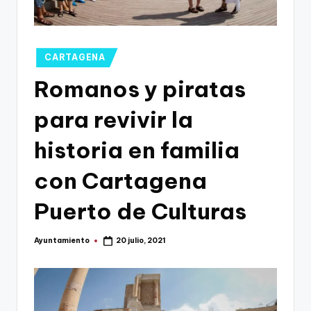
g
o
n
Publicado
CARTAGENA
o
en
Romanos y piratas
v
para revivir la
a
-
historia en familia
F
con Cartagena
C
Puerto de Culturas
C
a
Ayuntamiento
20 julio, 2021
Publicado
r
por
t
a