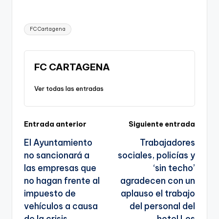
o
a
m
el
h
o
h
p
c
ai
e
a
o
ar
Etiquetas:
FC Cartagena
y
e
l
gr
ts
gl
e
Li
b
a
A
e
n
o
m
p
Tr
FC CARTAGENA
k
o
p
a
Ver todas las entradas
k
n
sl
Navegación
Entrada anterior
Siguiente entrada
a
El Ayuntamiento
Trabajadores
te
de
no sancionará a
sociales, policías y
entradas
las empresas que
‘sin techo’
no hagan frente al
agradecen con un
impuesto de
aplauso el trabajo
vehículos a causa
del personal del