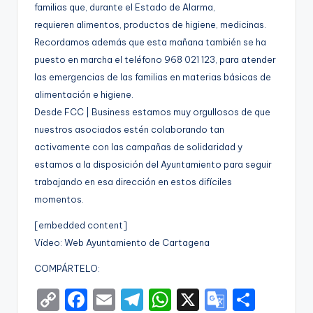
familias que, durante el Estado de Alarma,
g
requieren alimentos, productos de higiene, medicinas.
e
Recordamos además que esta mañana también se ha
n
puesto en marcha el teléfono 968 021 123, para atender
las emergencias de las familias en materias básicas de
a
alimentación e higiene.
Desde FCC | Business estamos muy orgullosos de que
nuestros asociados estén colaborando tan
activamente con las campañas de solidaridad y
estamos a la disposición del Ayuntamiento para seguir
trabajando en esa dirección en estos difíciles
momentos.
[embedded content]
Vídeo: Web Ayuntamiento de Cartagena
COMPÁRTELO:
C
F
E
T
W
X
G
S