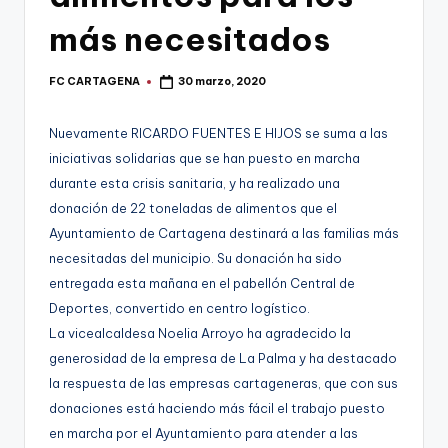
g
más necesitados
o
n
FC CARTAGENA
30 marzo, 2020
Publicado
o
por
v
Nuevamente RICARDO FUENTES E HIJOS se suma a las
iniciativas solidarias que se han puesto en marcha
a
durante esta crisis sanitaria, y ha realizado una
-
donación de 22 toneladas de alimentos que el
F
Ayuntamiento de Cartagena destinará a las familias más
necesitadas del municipio. Su donación ha sido
C
entregada esta mañana en el pabellón Central de
C
Deportes, convertido en centro logístico.
a
La vicealcaldesa Noelia Arroyo ha agradecido la
generosidad de la empresa de La Palma y ha destacado
r
la respuesta de las empresas cartageneras, que con sus
t
donaciones está haciendo más fácil el trabajo puesto
a
en marcha por el Ayuntamiento para atender a las