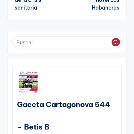
de la crisis
hotel Los
sanitaria
Habaneros
Gaceta Cartagonova 544
– Betis B