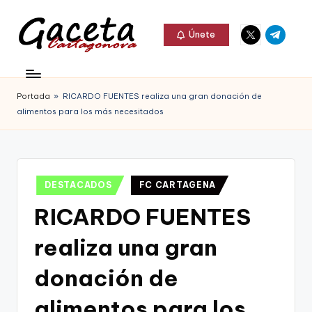
Elemento
Elemento
Saltar
Únete
del
del
al
G
menú
menú
Gaceta
contenido
a
Cartagonova,
Portada
»
RICARDO FUENTES realiza una gran donación de
c
La
alimentos para los más necesitados
e
Web
t
que
a
te
Publicado
DESTACADOS
FC CARTAGENA
C
en
informa
RICARDO FUENTES
a
de
realiza una gran
r
Cartagena,
t
donación de
FC
a
alimentos para los
Cartagena,