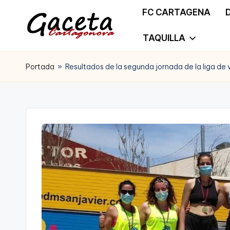
FC CARTAGENA
Saltar
TAQUILLA
G
Gaceta
al
a
Portada
»
Resultados de la segunda jornada de la liga de 
Cartagonova,
contenido
c
La
e
Web
t
que
a
te
C
informa
a
de
r
Cartagena,