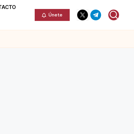
TACTO
Elemento
Elemento
Únete
del
del
menú
menú