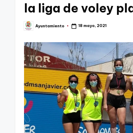
la liga de voley pl
C
a
18 mayo, 2021
Ayuntamiento
Publicado
por
r
t
a
g
e
n
a