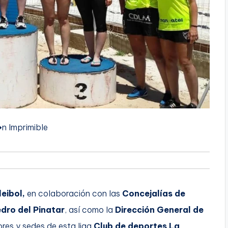
n Imprimible
eibol,
en colaboración con las
Concejalías de
dro del Pinatar
, así como la
Dirección General de
res y sedes de esta liga
Club de deportes La