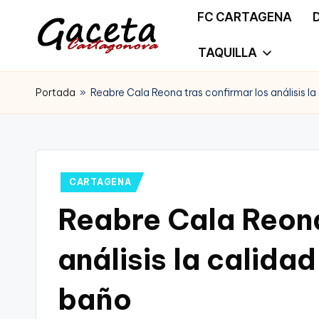
FC CARTAGENA
Saltar
TAQUILLA
G
Gaceta
al
a
Portada
»
Reabre Cala Reona tras confirmar los análisis la
Cartagonova,
contenido
c
La
e
Web
t
Publicado
CARTAGENA
que
en
Reabre Cala Reona
a
te
C
análisis la calida
informa
a
de
baño
r
Cartagena,