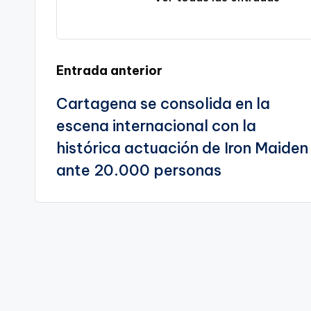
a
C
te
a
Navegación
Entrada anterior
r
Cartagena se consolida en la
de
t
escena internacional con la
entradas
a
histórica actuación de Iron Maiden
g
ante 20.000 personas
e
n
a