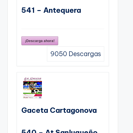
541 – Antequera
¡Descarga ahora!
9050
Descargas
Gaceta Cartagonova
540 – At Sanluqueño