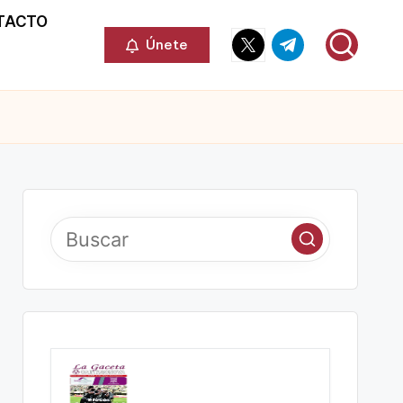
TACTO
Elemento
Elemento
Únete
del
del
menú
menú