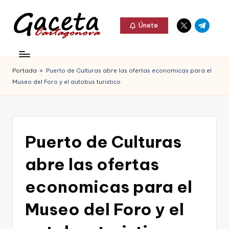
Elemento
Elemento
Saltar
Únete
del
del
al
G
menú
menú
Gaceta
contenido
a
Cartagonova,
Portada
»
Puerto de Culturas abre las ofertas economicas para el
c
La
Museo del Foro y el autobus turistico
e
Web
t
que
a
te
Puerto de Culturas
C
informa
abre las ofertas
a
de
r
economicas para el
Cartagena,
t
Museo del Foro y el
FC
a
Cartagena,