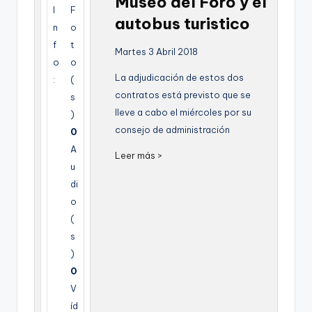
Museo del Foro y el
g
I
F
autobus turistico
n
o
e
f
t
Martes 3 Abril 2018
n
o
o
La adjudicación de estos dos
a
:
(
contratos está previsto que se
s
lleve a cabo el miércoles por su
)
consejo de administración
0
A
Leer más >
u
di
o
(
s
)
0
V
íd