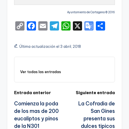
Ayuntamiento de Cartagena © 2016
C
F
E
T
W
X
G
S
o
a
m
el
h
o
h
p
c
ai
e
a
o
ar
Última actualización el 3 abril, 2018
y
e
l
gr
ts
gl
e
Li
b
a
A
e
n
o
m
p
Tr
Ver todas las entradas
k
o
p
a
k
n
Navegación
Entrada anterior
Siguiente entrada
sl
Comienza la poda
La Cofradia de
de
a
de los mas de 200
San Gines
entradas
te
eucaliptos y pinos
presenta sus
de la N301
dulces tipicos