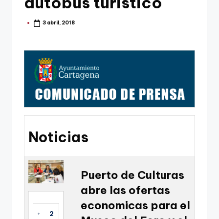
autobus turistico
g
o
3 abril, 2018
Publicado
por
n
o
v
a
-
F
C
Noticias
C
a
Puerto de Culturas
r
abre las ofertas
t
economicas para el
a
+
2