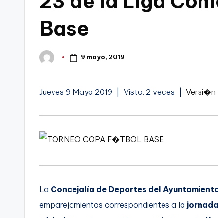
23 de la Liga Com
t
FC
Base
a
Cartagena,
g
9 mayo, 2019
Publicado
por
o
n
Jueves 9 Mayo 2019 | Visto: 2 veces |
Versi�n 
o
v
a
-
La
Concejalía de Deportes del Ayuntamient
F
emparejamientos correspondientes a la
jornada
C