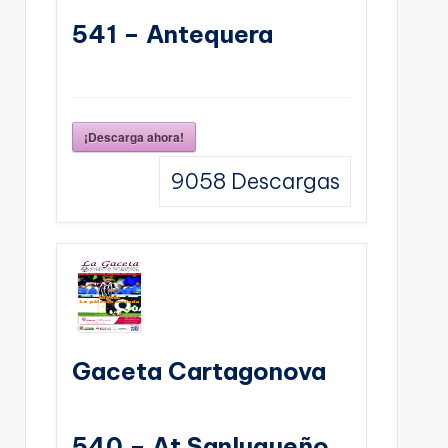
541 – Antequera
¡Descarga ahora!
9058
Descargas
Gaceta Cartagonova
540 – At Sanluqueño