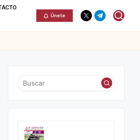
TACTO
Elemento
Elemento
Únete
del
del
menú
menú