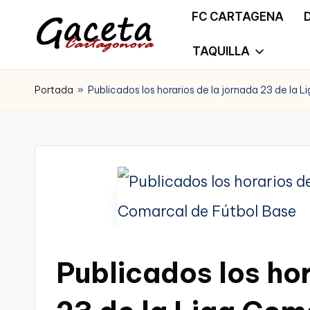
FC CARTAGENA
Saltar
TAQUILLA
G
Gaceta
al
a
Portada
»
Publicados los horarios de la jornada 23 de la 
Cartagonova,
contenido
c
La
e
Web
t
que
a
te
C
informa
Publicados los hor
a
de
r
Cartagena,