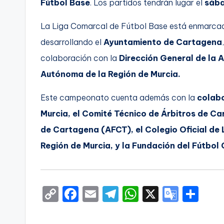
Fútbol Base
. Los partidos tendrán lugar el
sába
C
La Liga Comarcal de Fútbol Base está enmarca
a
desarrollando el
Ayuntamiento de Cartagena
r
colaboración con la
Dirección General de la 
Autónoma de la Región de Murcia.
t
Este campeonato cuenta además con la
colab
a
Murcia, el Comité Técnico de Árbitros de C
g
de Cartagena (AFCT), el Colegio Oficial de 
e
Región de Murcia, y la Fundación del Fútbol
n
a
C
F
E
T
W
X
G
S
o
a
m
el
h
o
h