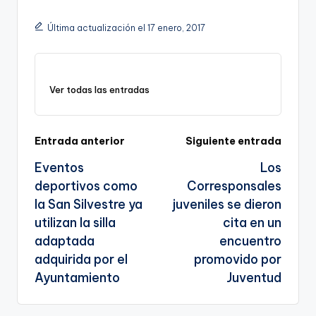
p
c
ai
e
a
o
ar
Última actualización el 17 enero, 2017
y
e
l
gr
ts
gl
e
Li
b
a
A
e
n
o
m
p
Tr
Ver todas las entradas
k
o
p
a
k
n
Navegación
Entrada anterior
Siguiente entrada
sl
Eventos
Los
de
a
deportivos como
Corresponsales
entradas
te
la San Silvestre ya
juveniles se dieron
utilizan la silla
cita en un
adaptada
encuentro
adquirida por el
promovido por
Ayuntamiento
Juventud