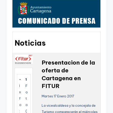
g
o
n
o
v
Noticias
a
-
F
Presentacion de la
C
oferta de
C
Cartagena en
+
1
a
FITUR
I
F
r
n
o
Martes 17 Enero 2017
f
t
t
o
o
La vicealcaldesa y la concejala de
a
:
(
Turismo comparecerán el miércoles