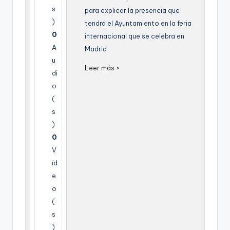
g
s
para explicar la presencia que
)
tendrá el Ayuntamiento en la feria
e
0
internacional que se celebra en
n
A
Madrid
a
u
Leer más >
di
o
(
s
)
0
V
íd
e
o
(
s
)