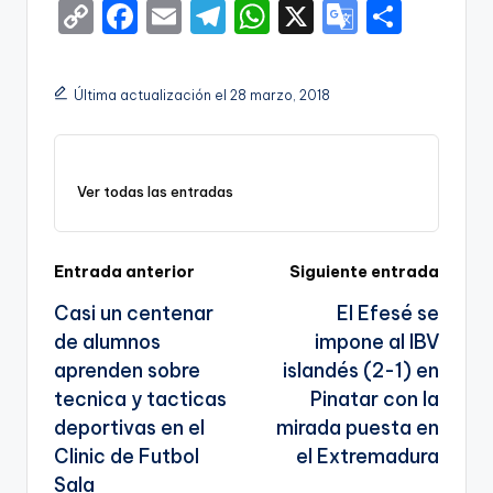
C
F
E
T
W
X
G
S
o
a
m
el
h
o
h
p
c
ai
e
a
o
ar
Última actualización el 28 marzo, 2018
y
e
l
gr
ts
gl
e
Li
b
a
A
e
n
o
m
p
Tr
Ver todas las entradas
k
o
p
a
k
n
Navegación
Entrada anterior
Siguiente entrada
sl
Casi un centenar
El Efesé se
de
a
de alumnos
impone al IBV
entradas
te
aprenden sobre
islandés (2-1) en
tecnica y tacticas
Pinatar con la
deportivas en el
mirada puesta en
Clinic de Futbol
el Extremadura
Sala