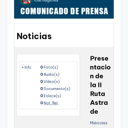
g
o
n
o
Noticias
v
a
-
Prese
ntacio
F
+ Info:
0
Foto(s)
0
Audio(s)
n de
C
0
Vídeo(s)
la II
C
0
Documento(s)
Ruta
a
0
Enlace(s)
Astra
0
Not. Rel.
r
de
t
a
Miércoles