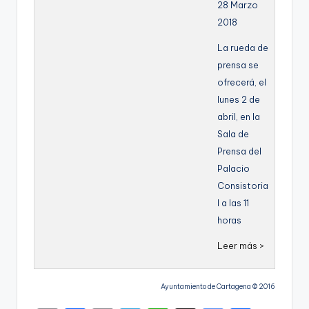
28 Marzo
g
2018
e
La rueda de
n
prensa se
a
ofrecerá, el
lunes 2 de
abril, en la
Sala de
Prensa del
Palacio
Consistoria
l a las 11
horas
Leer más >
Ayuntamiento de Cartagena © 2016