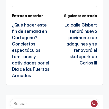
k
n
sl
Navegación
Entrada anterior
Siguiente entrada
a
¿Qué hacer este
La calle Gisbert
te
de
fin de semana en
tendrá nuevo
entradas
Cartagena?
pavimento de
Conciertos,
adoquines y se
espectáculos
renovará el
familiares y
skatepark de
actividades por el
Carlos III
Día de las Fuerzas
Armadas