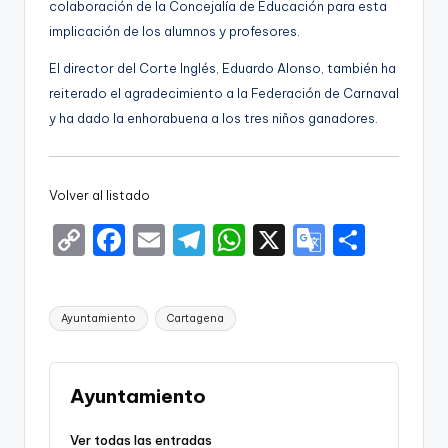
colaboración de la Concejalía de Educación para esta
implicación de los alumnos y profesores.
El director del Corte Inglés, Eduardo Alonso, también ha
reiterado el agradecimiento a la Federación de Carnaval
y ha dado la enhorabuena a los tres niños ganadores.
Volver al listado
C
F
E
T
W
X
G
S
o
a
m
el
h
o
h
p
c
ai
e
a
o
ar
Etiquetas:
Ayuntamiento
Cartagena
y
e
l
gr
ts
gl
e
Li
b
a
A
e
n
o
m
p
Tr
Ayuntamiento
k
o
p
a
Ver todas las entradas