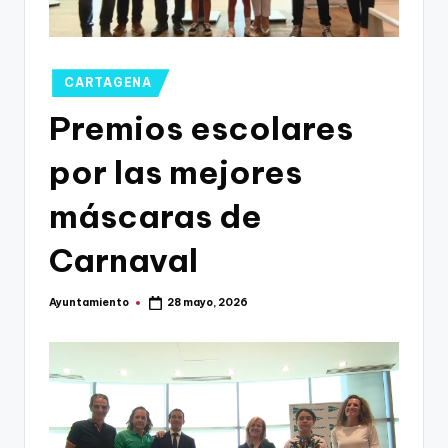
g
o
n
Publicado
CARTAGENA
o
en
Premios escolares
v
por las mejores
a
-
máscaras de
F
Carnaval
C
C
Ayuntamiento
28 mayo, 2026
Publicado
por
a
r
t
a