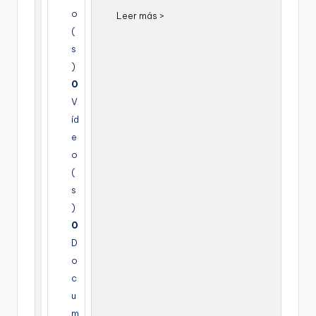
o
Leer más >
(
s
)
0
V
íd
e
o
(
s
)
0
D
o
c
u
m