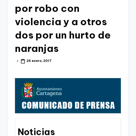
g
por robo con
o
violencia y a otros
n
o
dos por un hurto de
v
naranjas
a
-
24 enero, 2017
Publicado
por
F
C
C
a
r
t
Noticias
a