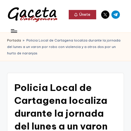
Elemento
Elemento
Saltar
Únete
del
del
al
G
menú
menú
Gaceta
contenido
a
Cartagonova,
Portada
»
Policia Local de Cartagena localiza durante la jornada
c
La
del lunes a un varon por robo con violencia y a otros dos por un
e
hurto de naranjas
Web
t
que
a
te
C
Policia Local de
informa
a
de
Cartagena localiza
r
Cartagena,
durante la jornada
t
FC
a
del lunes a un varon
Cartagena,