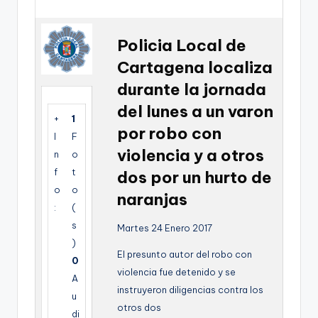
g
e
Policia Local de
n
Cartagena localiza
a
durante la jornada
del lunes a un varon
+
1
por robo con
I
F
violencia y a otros
n
o
f
t
dos por un hurto de
o
o
naranjas
:
(
s
Martes 24 Enero 2017
)
El presunto autor del robo con
0
violencia fue detenido y se
A
instruyeron diligencias contra los
u
otros dos
di