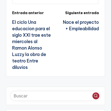
k
o
p
a
k
n
Navegación
Entrada anterior
Siguiente entrada
sl
El ciclo Una
Nace el proyecto
de
a
educacion para el
+ Empleabilidad
entradas
te
siglo XXI trae este
miercoles al
Ramon Alonso
Luzzy la obra de
teatro Entre
diluvios