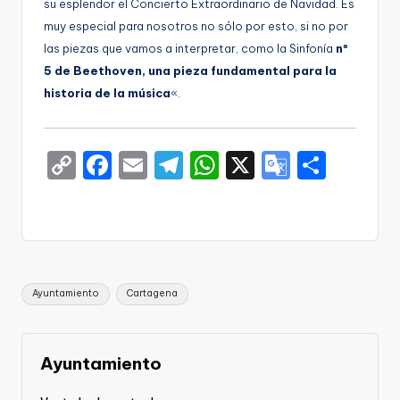
su esplendor el Concierto Extraordinario de Navidad. Es
muy especial para nosotros no sólo por esto, si no por
las piezas que vamos a interpretar, como la Sinfonía
nº
5 de Beethoven, una pieza fundamental para la
historia de la música
«.
C
F
E
T
W
X
G
S
o
a
m
el
h
o
h
p
c
ai
e
a
o
ar
y
e
l
gr
ts
gl
e
Li
b
a
A
e
Etiquetas:
Ayuntamiento
Cartagena
n
o
m
p
Tr
k
o
p
a
k
n
Ayuntamiento
sl