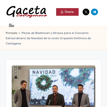
Elemento
Elemento
Saltar
Únete
del
del
al
G
menú
menú
Gaceta
contenido
a
Cartagonova,
Portada
»
Piezas de Beethoven y Strauss para el Concierto
c
La
Extraordinario de Navidad de la Joven Orquesta Sinfónica de
e
Cartagena
Web
t
que
a
te
C
informa
a
de
r
Cartagena,
t
FC
a
Cartagena,