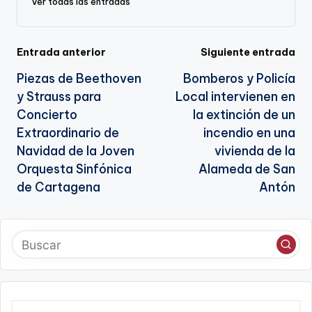
Ver todas las entradas
a
te
Navegación
Entrada anterior
Siguiente entrada
Piezas de Beethoven
Bomberos y Policía
de
y Strauss para
Local intervienen en
entradas
Concierto
la extinción de un
Extraordinario de
incendio en una
Navidad de la Joven
vivienda de la
Orquesta Sinfónica
Alameda de San
de Cartagena
Antón