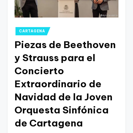
g
o
n
o
Publicado
CARTAGENA
en
v
Piezas de Beethoven
a
y Strauss para el
-
Concierto
F
C
Extraordinario de
C
Navidad de la Joven
a
Orquesta Sinfónica
r
t
de Cartagena
a