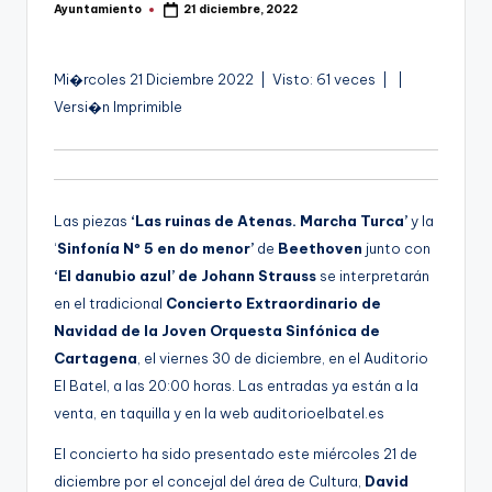
Ayuntamiento
21 diciembre, 2022
g
Publicado
por
e
A
Mi�rcoles 21 Diciembre 2022 | Visto: 61 veces |
|
n
u
Versi�n Imprimible
a
d
i
o
Las piezas
‘Las ruinas de Atenas. Marcha Turca’
y la
‘
Sinfonía Nº 5 en do menor’
de
Beethoven
junto con
‘El danubio azul’ de Johann Strauss
se interpretarán
en el tradicional
Concierto Extraordinario de
Navidad de la Joven Orquesta Sinfónica de
Cartagena
, el viernes 30 de diciembre, en el Auditorio
El Batel, a las 20:00 horas. Las entradas ya están a la
venta, en taquilla y en la web auditorioelbatel.es
El concierto ha sido presentado este miércoles 21 de
diciembre por el concejal del área de Cultura,
David