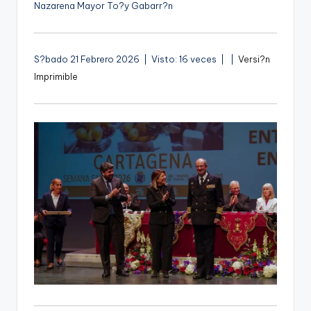
Nazarena Mayor To?y Gabarr?n
A
S?bado 21 Febrero 2026 | Visto: 16 veces |
|
Versi?n
u
Imprimible
d
i
o