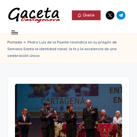
Elemento
Elemento
Saltar
Únete
del
del
al
G
menú
menú
Gaceta
contenido
a
Cartagonova,
Portada
»
Pedro Luis de la Puente reivindica en su pregón de
c
La
Semana Santa la identidad naval, la fe y la excelencia de una
e
celebración única
Web
t
que
a
te
C
informa
a
de
r
Cartagena,
t
FC
a
Cartagena,