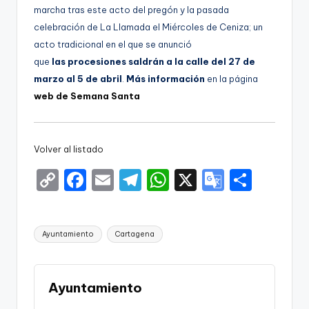
marcha tras este acto del pregón y la pasada
celebración de La Llamada el Miércoles de Ceniza; un
acto tradicional en el que se anunció
que
las procesiones saldrán a la calle del 27 de
marzo al 5 de abril
.
Más información
en la página
web de Semana Santa
Volver al listado
C
F
E
T
W
X
G
S
o
a
m
el
h
o
h
p
c
ai
e
a
o
ar
Etiquetas:
Ayuntamiento
Cartagena
y
e
l
gr
ts
gl
e
Li
b
a
A
e
n
o
m
p
Tr
Ayuntamiento