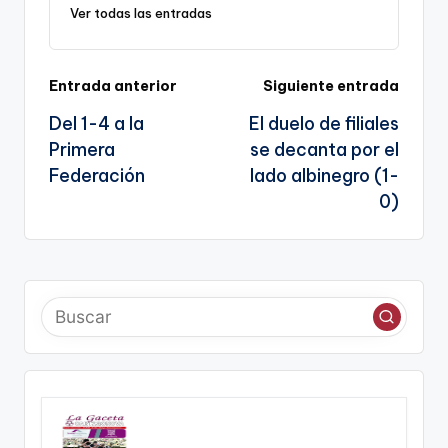
k
o
p
a
Ver todas las entradas
k
n
sl
Navegación
Entrada anterior
Siguiente entrada
a
Del 1-4 a la
El duelo de filiales
te
de
Primera
se decanta por el
entradas
Federación
lado albinegro (1-
0)