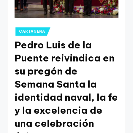
g
o
n
o
Publicado
CARTAGENA
en
v
Pedro Luis de la
a
Puente reivindica en
-
su pregón de
F
C
Semana Santa la
C
identidad naval, la fe
a
y la excelencia de
r
t
una celebración
a