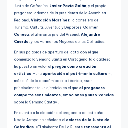
Junta de Cofradías,
Javier Pavía Galán
; y el propio
pregonero, ademas de la presidenta de la Asamblea
Regional,
Visitación Martínez
; la consejera de
Turismo, Cultura, Juventud y Deportes,
Carmen
Conesa
; el almirante jefe del Arsenal,
Alejandro
Cuerda;
y los Hermanos Mayores de las Cofradías.
En sus palabras de apertura del acto con el que
comienza la Semana Santa en Cartagena, la alcaldesa
ha puesto en valor el
pregón como creación
artística
, «una
aportación al patrimonio cultural
«,
más allá de lo académico o lo técnico, «son
principalmente un ejercicio en el que
el pregonero
comparte sentimientos, emociones y sus vivencias
sobre la Semana Santa» .
En cuanto a la elección del pregonero de este año,
Noelia Arroyo ha señalado el
acierto de la Junta de
Cofradías
. «El almirante De La Puente
representa el