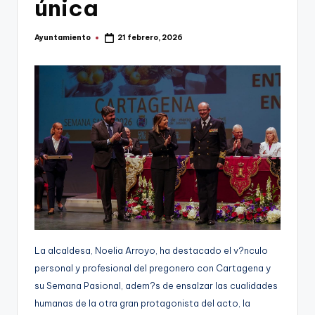
única
g
e
Ayuntamiento
21 febrero, 2026
Publicado
por
n
a
La alcaldesa, Noelia Arroyo, ha destacado el v?nculo
personal y profesional del pregonero con Cartagena y
su Semana Pasional, adem?s de ensalzar las cualidades
humanas de la otra gran protagonista del acto, la