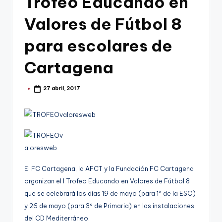
Trofeo Educando en
g
o
Valores de Fútbol 8
n
para escolares de
o
Cartagena
v
a
27 abril, 2017
Publicado
por
-
F
C
C
a
El FC Cartagena, la AFCT y la Fundación FC Cartagena
r
organizan el I Trofeo Educando en Valores de Fútbol 8
que se celebrará los días 19 de mayo (para 1º de la ESO)
t
y 26 de mayo (para 3º de Primaria) en las instalaciones
a
del CD Mediterráneo.