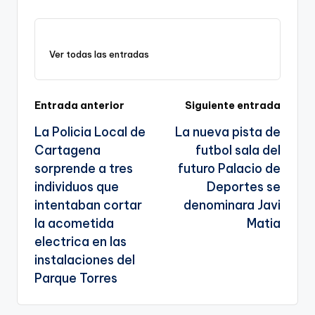
p
c
ai
e
a
o
ar
y
e
l
gr
ts
gl
e
Ver todas las entradas
Li
b
a
A
e
n
o
m
p
Tr
k
o
p
a
Navegación
Entrada anterior
Siguiente entrada
k
n
La Policia Local de
La nueva pista de
de
sl
Cartagena
futbol sala del
entradas
sorprende a tres
futuro Palacio de
a
individuos que
Deportes se
te
intentaban cortar
denominara Javi
la acometida
Matia
electrica en las
instalaciones del
Parque Torres