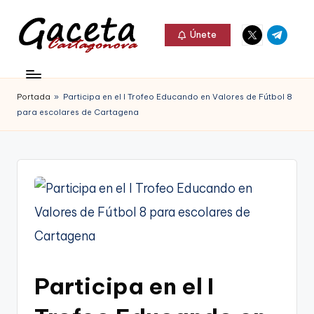
Elemento
Elemento
Saltar
Únete
del
del
al
G
menú
menú
Gaceta
contenido
a
Cartagonova,
Portada
»
Participa en el I Trofeo Educando en Valores de Fútbol 8
c
La
para escolares de Cartagena
e
Web
t
que
a
te
C
informa
a
de
r
Cartagena,
t
Participa en el I
FC
a
Cartagena,