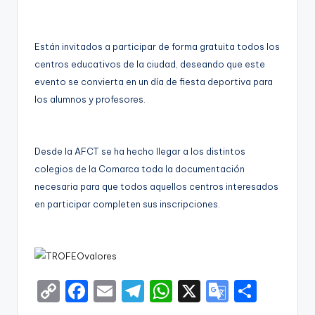
g
e
Están invitados a participar de forma gratuita todos los
n
centros educativos de la ciudad, deseando que este
a
evento se convierta en un día de fiesta deportiva para
los alumnos y profesores.
Desde la AFCT se ha hecho llegar a los distintos
colegios de la Comarca toda la documentación
necesaria para que todos aquellos centros interesados
en participar completen sus inscripciones.
C
F
E
T
W
X
G
S
o
a
m
el
h
o
h