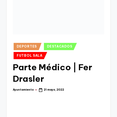
g
o
n
o
v
a
Publicado
DEPORTES
DESTACADOS
-
en
FUTBOL SALA
F
Parte Médico | Fer
C
Drasler
C
a
Ayuntamiento
21 mayo, 2022
Publicado
por
r
t
a