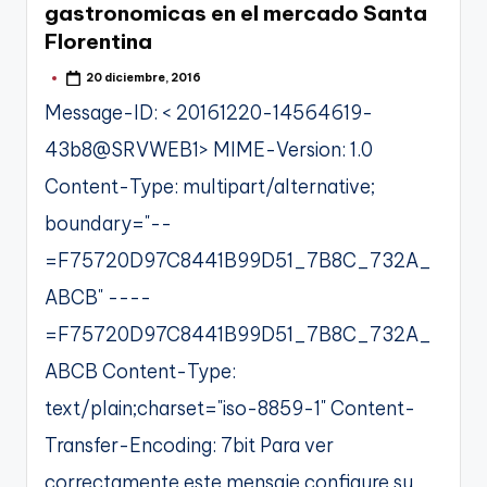
gastronomicas en el mercado Santa
Florentina
20 diciembre, 2016
Publicado
por
Message-ID: < 20161220-14564619-
43b8@SRVWEB1> MIME-Version: 1.0
Content-Type: multipart/alternative;
boundary="--
=F75720D97C8441B99D51_7B8C_732A_
ABCB" ----
=F75720D97C8441B99D51_7B8C_732A_
ABCB Content-Type:
text/plain;charset="iso-8859-1" Content-
Transfer-Encoding: 7bit Para ver
correctamente este mensaje configure su