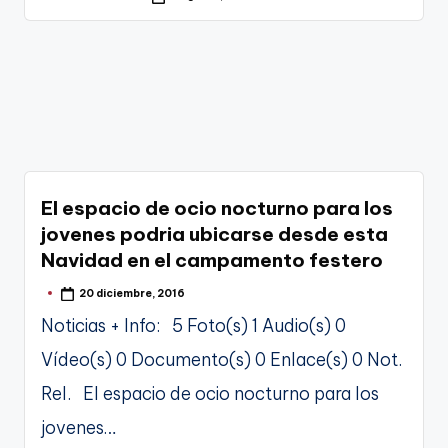
g
por
e
n
a
El espacio de ocio nocturno para los
jovenes podria ubicarse desde esta
Navidad en el campamento festero
20 diciembre, 2016
Publicado
por
Noticias + Info: 5 Foto(s) 1 Audio(s) 0
Vídeo(s) 0 Documento(s) 0 Enlace(s) 0 Not.
Rel. El espacio de ocio nocturno para los
jovenes…