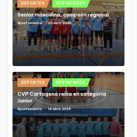
Publicado
DEPORTES
DESTACADOS
en
Senior masculino, campeón regional
Ayuntamiento
20 abril, 2026
Publicado
por
Publicado
DEPORTES
DESTACADOS
en
CVP Cartagena reina en categoría
Junior
Ayuntamiento
14 abril, 2026
Publicado
por