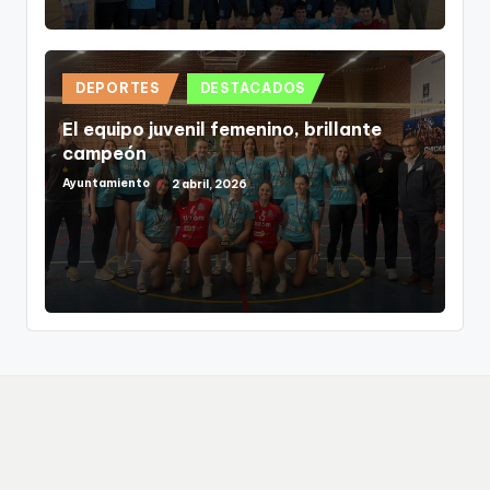
Publicado
DEPORTES
DESTACADOS
en
El equipo juvenil femenino, brillante
campeón
Ayuntamiento
2 abril, 2026
Publicado
por