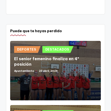
Puede que te hayas perdido
Publicado
DEPORTES
DESTACADOS
en
El senior femenino finaliza en 4ª
posición
Ayuntamiento
23 abril, 2026
Publicado
por