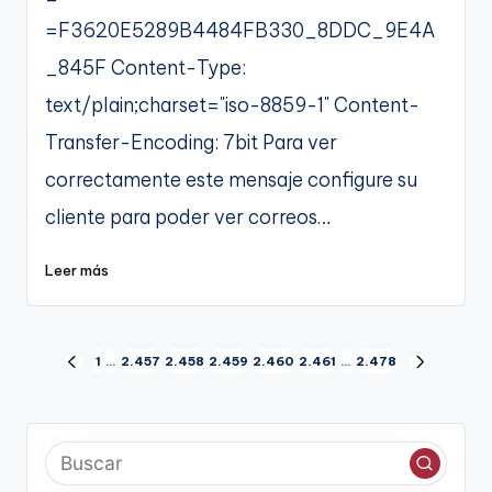
=F3620E5289B4484FB330_8DDC_9E4A
_845F Content-Type:
text/plain;charset="iso-8859-1" Content-
Transfer-Encoding: 7bit Para ver
correctamente este mensaje configure su
cliente para poder ver correos…
Leer más
Paginación
1
…
2.457
2.458
2.459
2.460
2.461
…
2.478
PÁGINA
SIGUIENT
de
ANTERIOR
PÁGINA
entradas