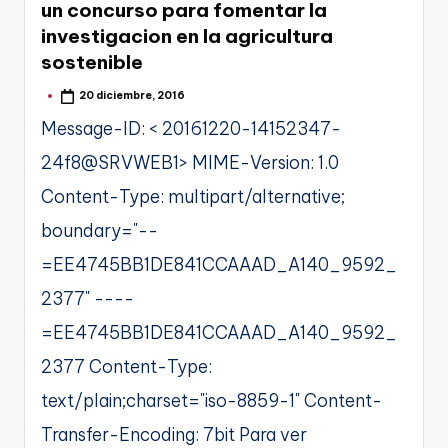
un concurso para fomentar la
investigacion en la agricultura
sostenible
20 diciembre, 2016
Publicado
por
Message-ID: < 20161220-14152347-
24f8@SRVWEB1> MIME-Version: 1.0
Content-Type: multipart/alternative;
boundary="--
=EE4745BB1DE841CCAAAD_A140_9592_
2377" ----
=EE4745BB1DE841CCAAAD_A140_9592_
2377 Content-Type:
text/plain;charset="iso-8859-1" Content-
Transfer-Encoding: 7bit Para ver