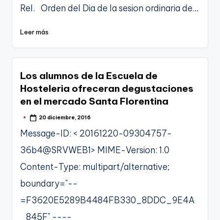
Rel. Orden del Dia de la sesion ordinaria de…
Leer más
Los alumnos de la Escuela de
Hosteleria ofreceran degustaciones
en el mercado Santa Florentina
20 diciembre, 2016
Publicado
por
Message-ID: < 20161220-09304757-
36b4@SRVWEB1> MIME-Version: 1.0
Content-Type: multipart/alternative;
boundary="--
=F3620E5289B4484FB330_8DDC_9E4A
_845F" ----