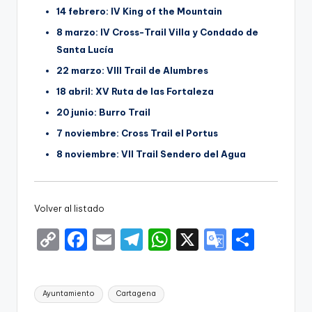
14 febrero: IV King of the Mountain
8 marzo: IV Cross-Trail Villa y Condado de
Santa Lucía
22 marzo: VIII Trail de Alumbres
18 abril: XV Ruta de las Fortaleza
20 junio: Burro Trail
7 noviembre: Cross Trail el Portus
8 noviembre: VII Trail Sendero del Agua
Volver al listado
C
F
E
T
W
X
G
S
o
a
m
el
h
o
h
p
c
ai
e
a
o
ar
Etiquetas:
Ayuntamiento
Cartagena
y
e
l
gr
ts
gl
e