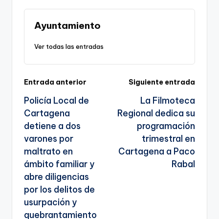
Li
b
a
A
e
n
o
m
p
Tr
Ayuntamiento
k
o
p
a
Ver todas las entradas
k
n
sl
Navegación
Entrada anterior
Siguiente entrada
a
Policía Local de
La Filmoteca
te
de
Cartagena
Regional dedica su
entradas
detiene a dos
programación
varones por
trimestral en
maltrato en
Cartagena a Paco
ámbito familiar y
Rabal
abre diligencias
por los delitos de
usurpación y
quebrantamiento