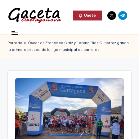
Elemento
Elemento
Saltar
Únete
del
del
al
G
menú
menú
Gaceta
contenido
a
Cartagonova,
Portada
»
Óscar de Francisco Ortiz y Lorena Ríos Gutiérrez ganan
c
La
la primera prueba de la liga municipal de carreras
e
Web
t
que
a
te
C
informa
a
de
r
Cartagena,
t
FC
a
Cartagena,