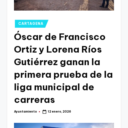
g
o
n
Publicado
CARTAGENA
o
en
Óscar de Francisco
v
Ortiz y Lorena Ríos
a
-
Gutiérrez ganan la
F
primera prueba de la
C
liga municipal de
C
a
carreras
r
Ayuntamiento
12 enero, 2026
t
Publicado
por
a