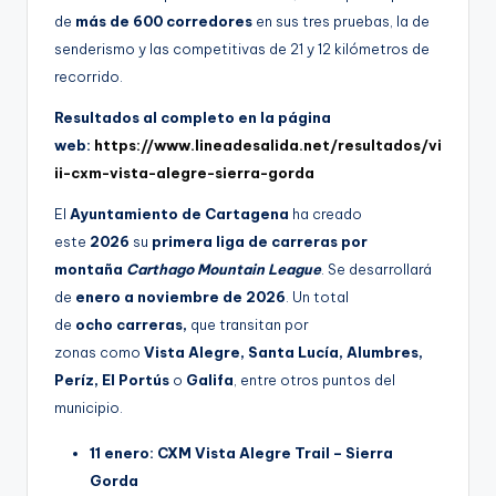
de
más de 600 corredores
en sus tres pruebas, la de
senderismo y las competitivas de 21 y 12 kilómetros de
recorrido.
Resultados al completo en la página
web:
https://www.lineadesalida.net/resultados/vi
ii-cxm-vista-alegre-sierra-gorda
El
Ayuntamiento de Cartagena
ha creado
este
2026
su
primera liga de carreras por
montaña
Carthago Mountain League
. Se desarrollará
de
enero a noviembre de 2026
. Un total
de
ocho carreras,
que transitan por
zonas como
Vista Alegre, Santa Lucía, Alumbres,
Períz, El Portús
o
Galifa
, entre otros puntos del
municipio.
11 enero: CXM Vista Alegre Trail – Sierra
Gorda