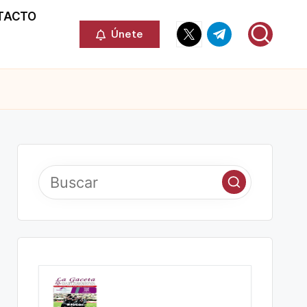
TACTO
Elemento
Elemento
Únete
del
del
menú
menú