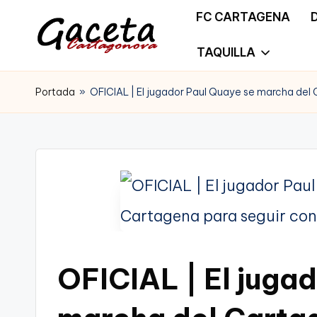
FC CARTAGENA
Saltar
TAQUILLA
G
Gaceta
al
a
Portada
»
OFICIAL | El jugador Paul Quaye se marcha del 
Cartagonova,
contenido
c
La
e
Web
t
que
a
te
C
informa
OFICIAL | El juga
a
de
r
Cartagena,