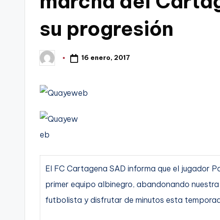
marcha del Cartag
t
FC
su progresión
a
Cartagena,
g
16 enero, 2017
Publicado
por
o
n
o
v
a
El FC Cartagena SAD informa que el jugador Pa
-
primer equipo albinegro, abandonando nuestra
F
futbolista y disfrutar de minutos esta tempora
C