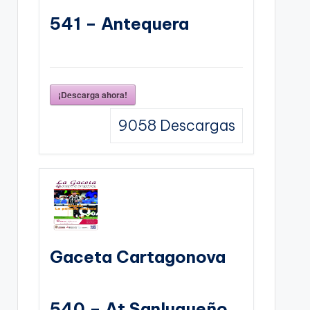
541 – Antequera
¡Descarga ahora!
9058
Descargas
Gaceta Cartagonova
540 – At Sanluqueño