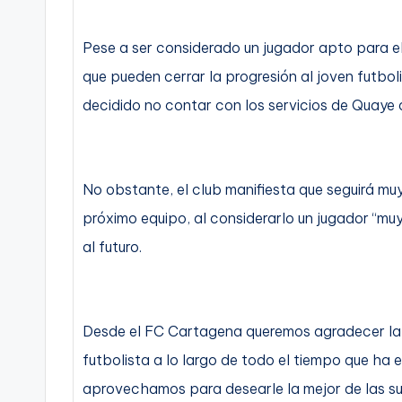
C
Pese a ser considerado un jugador apto para el
a
que pueden cerrar la progresión al joven futbol
r
decidido no contar con los servicios de Quaye 
t
a
No obstante, el club manifiesta que seguirá mu
g
próximo equipo, al considerarlo un jugador “mu
al futuro.
e
n
a
Desde el FC Cartagena queremos agradecer la 
futbolista a lo largo de todo el tiempo que h
aprovechamos para desearle la mejor de las su