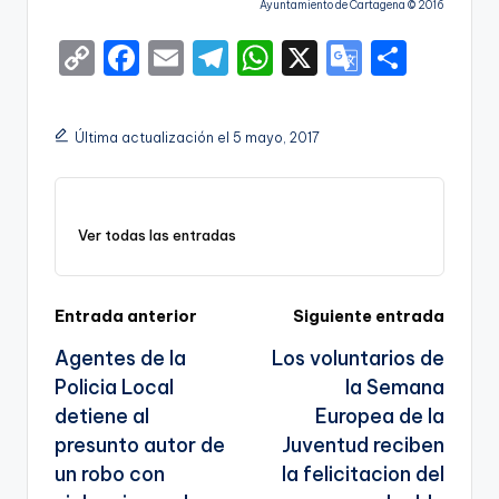
Ayuntamiento de Cartagena © 2016
C
F
E
T
W
X
G
S
o
a
m
el
h
o
h
p
c
ai
e
a
o
ar
Última actualización el 5 mayo, 2017
y
e
l
gr
ts
gl
e
Li
b
a
A
e
n
o
m
p
Tr
Ver todas las entradas
k
o
p
a
k
n
Navegación
Entrada anterior
Siguiente entrada
sl
Agentes de la
Los voluntarios de
de
a
Policia Local
la Semana
entradas
te
detiene al
Europea de la
presunto autor de
Juventud reciben
un robo con
la felicitacion del