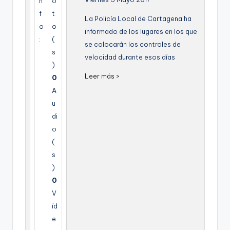
n
o
g
f
t
La Policía Local de Cartagena ha
e
o
o
informado de los lugares en los que
:
(
n
se colocarán los controles de
s
velocidad durante esos días
a
)
Leer más >
0
A
u
di
o
(
s
)
0
V
íd
e