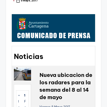
g
5 mayo, 2017
Publicado
por
o
n
o
v
a
-
Noticias
F
C
C
Nueva ubicacion de
a
los radares para la
r
semana del 8 al 14
t
+
1
de mayo
I
F
a
Viernes 5 Mayo 2017