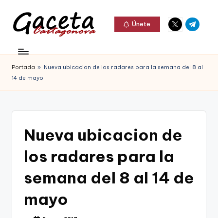
Elemento
Elemento
Saltar
Únete
del
del
al
G
menú
menú
Gaceta
contenido
a
Cartagonova,
Portada
»
Nueva ubicacion de los radares para la semana del 8 al
c
La
14 de mayo
e
Web
t
que
a
te
Nueva ubicacion de
C
informa
los radares para la
a
de
r
semana del 8 al 14 de
Cartagena,
t
mayo
FC
a
Cartagena,