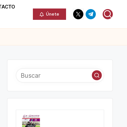
TACTO
Elemento
Elemento
Únete
del
del
menú
menú