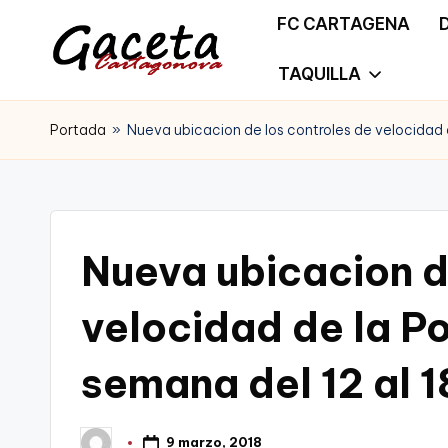
FC CARTAGENA
Saltar
TAQUILLA
G
Gaceta
al
a
Portada
»
Nueva ubicacion de los controles de velocidad d
Cartagonova,
contenido
c
La
e
Web
t
Nueva ubicacion d
que
a
te
velocidad de la Po
C
informa
semana del 12 al 
a
de
r
Cartagena,
9 marzo, 2018