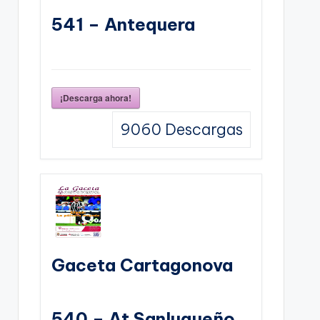
541 – Antequera
¡Descarga ahora!
9060
Descargas
Gaceta Cartagonova
540 – At Sanluqueño