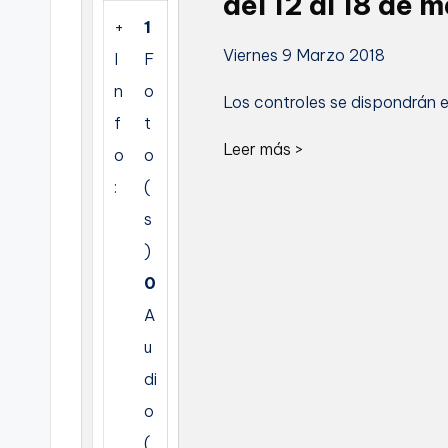
del 12 al 18 de 
+
1
C
Viernes 9 Marzo 2018
I
F
a
n
o
Los controles se dispondrán e
r
f
t
Leer más >
o
o
t
:
(
a
s
g
)
0
e
A
n
u
a
di
o
(