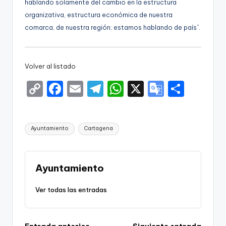
hablando solamente del cambio en la estructura
organizativa, estructura económica de nuestra
comarca, de nuestra región; estamos hablando de país”.
Volver al listado
C
F
E
T
W
X
G
S
o
a
m
el
h
o
h
p
c
ai
e
a
o
ar
Etiquetas:
Ayuntamiento
Cartagena
y
e
l
gr
ts
gl
e
Li
b
a
A
e
n
o
m
p
Tr
Ayuntamiento
k
o
p
a
Ver todas las entradas
k
n
sl