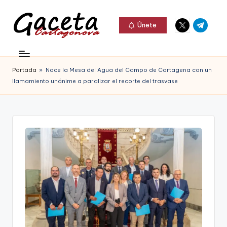
Elemento
Elemento
Saltar
Únete
del
del
al
G
menú
menú
Gaceta
contenido
a
Cartagonova,
Portada
»
Nace la Mesa del Agua del Campo de Cartagena con un
c
La
llamamiento unánime a paralizar el recorte del trasvase
e
Web
t
que
a
te
C
informa
a
de
r
Cartagena,
t
FC
a
Cartagena,