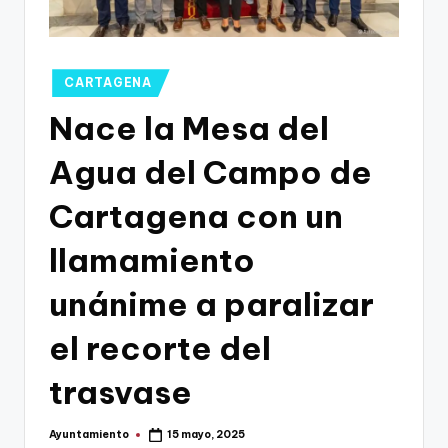
g
o
n
Publicado
CARTAGENA
o
en
Nace la Mesa del
v
Agua del Campo de
a
-
Cartagena con un
F
llamamiento
C
unánime a paralizar
C
a
el recorte del
r
trasvase
t
a
Ayuntamiento
15 mayo, 2025
Publicado