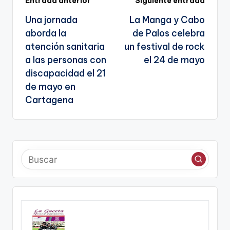
Navegación
Entrada anterior
Siguiente entrada
a
Una jornada
La Manga y Cabo
te
de
aborda la
de Palos celebra
entradas
atención sanitaria
un festival de rock
a las personas con
el 24 de mayo
discapacidad el 21
de mayo en
Cartagena