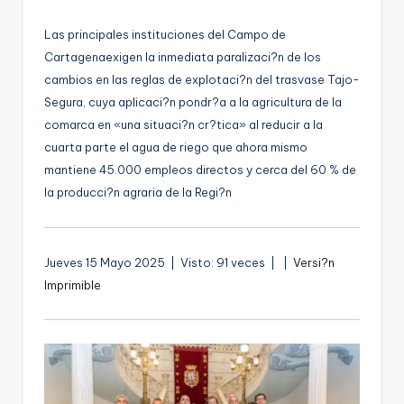
por
g
Las principales instituciones del Campo de
e
Cartagenaexigen la inmediata paralizaci?n de los
n
cambios en las reglas de explotaci?n del trasvase Tajo-
a
Segura, cuya aplicaci?n pondr?a a la agricultura de la
comarca en «una situaci?n cr?tica» al reducir a la
cuarta parte el agua de riego que ahora mismo
mantiene 45.000 empleos directos y cerca del 60 % de
la producci?n agraria de la Regi?n
A
Jueves 15 Mayo 2025 | Visto: 91 veces |
|
Versi?n
u
Imprimible
d
i
o