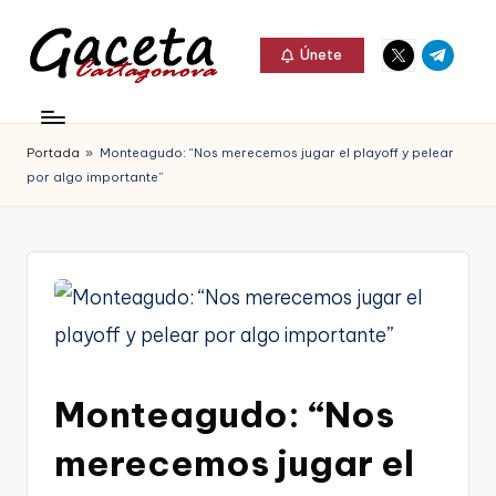
Elemento
Elemento
Saltar
Únete
del
del
al
G
menú
menú
Gaceta
contenido
a
Cartagonova,
Portada
»
Monteagudo: “Nos merecemos jugar el playoff y pelear
c
La
por algo importante”
e
Web
t
que
a
te
C
informa
a
de
r
Monteagudo: “Nos
Cartagena,
t
FC
merecemos jugar el
a
Cartagena,