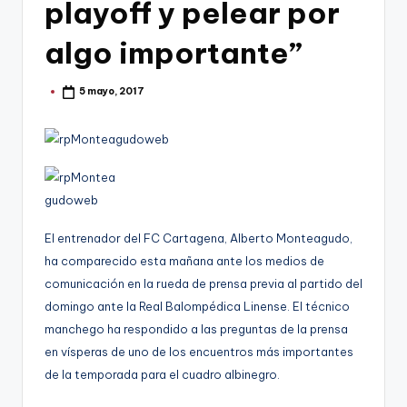
g
playoff y pelear por
o
algo importante”
n
o
5 mayo, 2017
Publicado
por
v
a
-
F
El entrenador del FC Cartagena, Alberto Monteagudo,
C
ha comparecido esta mañana ante los medios de
C
comunicación en la rueda de prensa previa al partido del
a
domingo ante la Real Balompédica Linense. El técnico
manchego ha respondido a las preguntas de la prensa
r
en vísperas de uno de los encuentros más importantes
t
de la temporada para el cuadro albinegro.
a