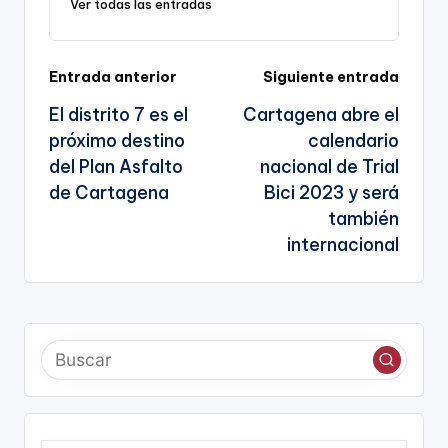
Ver todas las entradas
sl
a
te
Navegación
Entrada anterior
Siguiente entrada
El distrito 7 es el
Cartagena abre el
de
próximo destino
calendario
entradas
del Plan Asfalto
nacional de Trial
de Cartagena
Bici 2023 y será
también
internacional