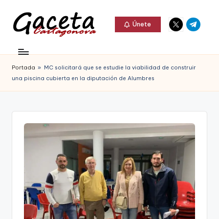
Elemento
Elemento
Saltar
Únete
del
del
al
G
menú
menú
Gaceta
contenido
a
Cartagonova,
Portada
»
MC solicitará que se estudie la viabilidad de construir
c
La
una piscina cubierta en la diputación de Alumbres
e
Web
t
que
a
te
C
informa
a
de
r
Cartagena,
t
FC
a
Cartagena,