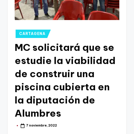
g
o
n
o
Publicado
CARTAGENA
v
en
MC solicitará que se
a
estudie la viabilidad
-
F
de construir una
C
piscina cubierta en
C
la diputación de
a
r
Alumbres
t
7 noviembre, 2022
Publicado
a
por