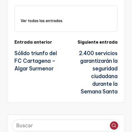
k
o
p
a
k
n
Ver todas las entradas
sl
a
te
Navegación
Entrada anterior
Siguiente entrada
Sólido triunfo del
2.400 servicios
de
FC Cartagena –
garantizarán la
entradas
Algar Surmenor
seguridad
ciudadana
durante la
Semana Santa