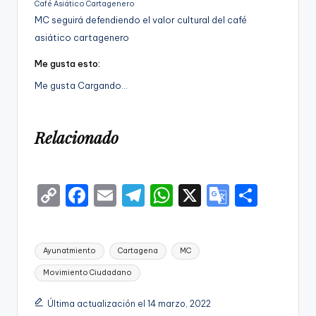
Café Asiático Cartagenero
MC seguirá defendiendo el valor cultural del café
asiático cartagenero
Me gusta esto:
Me gusta
Cargando…
Relacionado
C
F
E
T
W
X
G
S
o
a
m
el
h
o
h
p
c
ai
e
a
o
ar
Etiquetas:
Ayunatmiento
Cartagena
MC
y
e
l
gr
ts
gl
e
Movimiento Ciudadano
Li
b
a
A
e
n
o
m
p
Tr
Última actualización el 14 marzo, 2022