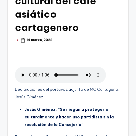
cultural del café
g
asiático
e
cartagenero
n
a
14 marzo, 2022
Publicado
por
Declaraciones del portavoz adjunto de MC Cartagena,
Jesús Giménez
Jesús Giménez: “Se niegan a protegerlo
culturalmente y hacen uso partidista sin la
resolución de la Consejería
”