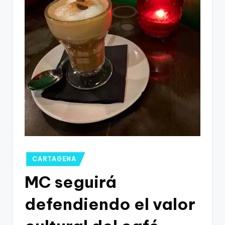
g
o
n
o
v
a
-
F
C
C
Publicado
CARTAGENA
a
en
MC seguirá
r
defendiendo el valor
t
a