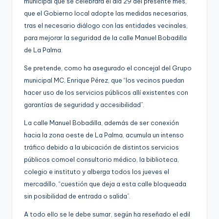
municipal que se celebrará el día 29 del presente mes,
g
que el Gobierno local adopte las medidas necesarias,
e
tras el necesario diálogo con las entidades vecinales,
para mejorar la seguridad de la calle Manuel Bobadilla
n
de La Palma.
a
Se pretende, como ha asegurado el concejal del Grupo
municipal MC, Enrique Pérez, que “los vecinos puedan
hacer uso de los servicios públicos allí existentes con
garantías de seguridad y accesibilidad”.
La calle Manuel Bobadilla, además de ser conexión
hacia la zona oeste de La Palma, acumula un intenso
tráfico debido a la ubicación de distintos servicios
públicos comoel consultorio médico, la biblioteca,
colegio e instituto y alberga todos los jueves el
mercadillo, “cuestión que deja a esta calle bloqueada
sin posibilidad de entrada o salida”.
A todo ello se le debe sumar, según ha reseñado el edil