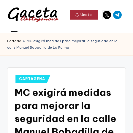
Elemento
Elemento
Saltar
Únete
del
del
al
G
menú
menú
Gaceta
contenido
a
Cartagonova,
Portada
»
MC exigirá medidas para mejorar la seguridad en la
c
La
calle Manuel Bobadilla de La Palma
e
Web
t
que
a
te
Publicado
CARTAGENA
C
en
informa
MC exigirá medidas
a
de
para mejorar la
r
Cartagena,
t
seguridad en la calle
FC
a
Manuel Bobadilla de
Cartagena,