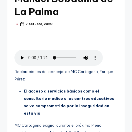
g
La Palma
o
n
7 octubre, 2020
Publicado
o
por
v
a
-
F
Declaraciones del concejal de MC Cartagena, Enrique
C
Pérez
C
El acceso a servicios básicos como el
a
consultorio médico o los centros educativos
se ve comprometido por la inseguridad en
r
esta vía
t
MC Cartagena exigirá, durante el próximo Pleno
a