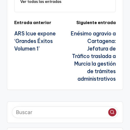
Ver todas las entradas
sl
a
te
Navegación
Entrada anterior
Siguiente entrada
ARS Icue expone
Enésimo agravio a
de
‘Grandes Éxitos
Cartagena:
entradas
Volumen 1’
Jefatura de
Tráfico traslada a
Murcia la gestión
de trámites
administrativos