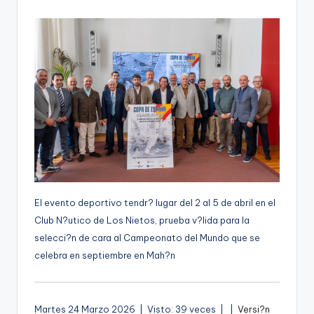
por
g
e
n
a
El evento deportivo tendr? lugar del 2 al 5 de abril en el
Club N?utico de Los Nietos, prueba v?lida para la
selecci?n de cara al Campeonato del Mundo que se
celebra en septiembre en Mah?n
A
Martes 24 Marzo 2026 | Visto: 39 veces |
|
Versi?n