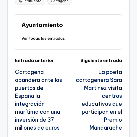
Etiquetas:
Ayuntamiento
Cartagena
y
e
l
gr
ts
gl
e
Li
b
a
A
e
n
o
m
p
Tr
Ayuntamiento
k
o
p
a
Ver todas las entradas
k
n
sl
Navegación
Entrada anterior
Siguiente entrada
a
Cartagena
La poeta
te
de
abandera ante los
cartagenera Sara
entradas
puertos de
Martínez visita
España la
centros
integración
educativos que
marítima con una
participan en el
inversión de 37
Premio
millones de euros
Mandarache