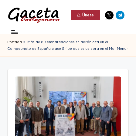
Elemento
Elemento
Saltar
Únete
del
del
al
G
menú
menú
Gaceta
contenido
a
Cartagonova,
Portada
»
Más de 80 embarcaciones se darán cita en el
c
La
Campeonato de España clase Snipe que se celebra en el Mar Menor
e
Web
t
que
a
te
C
informa
a
de
r
Cartagena,
t
FC
a
Cartagena,