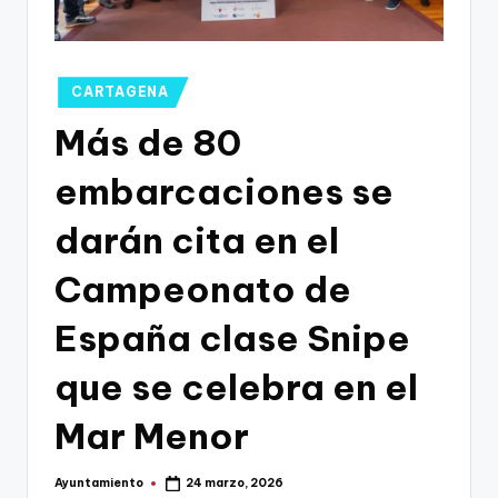
g
o
n
Publicado
CARTAGENA
o
en
Más de 80
v
embarcaciones se
a
-
darán cita en el
F
Campeonato de
C
España clase Snipe
C
a
que se celebra en el
r
Mar Menor
t
a
Ayuntamiento
24 marzo, 2026
Publicado