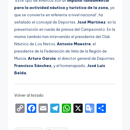
“Este tipo de eventos son un
impulso fundamental
para la actividad náutica y turística de la zona,
ya
que se convierte en referente a nivel nacional”, ha
señalado el concejal de Deportes,
José Martínez
, en la
presentación en rueda de prensa del Campeonato. En la
misma también han intervenido el presidente del Club
Náutico de Los Nietos,
Antonio Maestre
, el
presidente de la Federación de Vela de la Región de
Murcia,
Arturo García
, el director general de Deportes,
Francisco Sánchez,
y el homenajeado,
José Luis
Belda.
Volver al listado
C
F
E
T
W
X
G
S
o
a
m
el
h
o
h
p
c
ai
e
a
o
ar