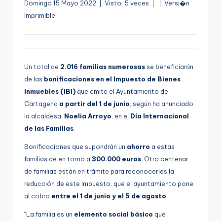
A
Domingo 15 Mayo 2022 | Visto: 5 veces |
| Versi�n
g
u
Imprimible
e
d
n
i
o
a
Un total de
2.016 familias numerosas
se beneficiarán
de las
bonificaciones en el
Impuesto de Bienes
Inmuebles (IBI)
que emite el Ayuntamiento de
Cartagena
a partir del 1 de junio
, según ha anunciado
la alcaldesa,
Noelia Arroyo
, en el
Día Internacional
de las Familias
.
Bonificaciones que supondrán un
ahorro
a estas
familias de en torno a
300.000 euros
. Otro centenar
de familias están en trámite para reconocerles la
reducción de este impuesto, que el ayuntamiento pone
al cobro
entre el 1 de junio y el 5 de agosto
.
“La familia es un
elemento social básico
que