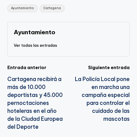
Li
b
a
A
e
Etiquetas:
Ayuntamiento
Cartagena
n
o
m
p
Tr
k
o
p
a
k
n
Ayuntamiento
sl
Ver todas las entradas
a
te
Navegación
Entrada anterior
Siguiente entrada
Cartagena recibirá a
La Policía Local pone
de
más de 10.000
en marcha una
entradas
deportistas y 45.000
campaña especial
pernoctaciones
para controlar el
hoteleras en el año
cuidado de las
de la Ciudad Europea
mascotas
del Deporte