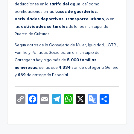
deducciones en la
tarifa del agua
, así como
bonificaciones en las
tasas de guarderías,
actividades deportivas, transporte urbano,
o en
las
actividades culturales
de la red municipal de
Puerto de Culturas.
Según datos de la Consejería de Mujer, Igualdad, LGTBI,
Familia y Políticas Sociales, en el municipio de
Cartagena hay algo más de
5.000 familias
numerosas
, de las que
4.334
son de categoría General
y
669
de categoría Especial.
C
F
E
T
W
X
G
S
o
a
m
el
h
o
h
p
c
ai
e
a
o
ar
y
e
l
gr
ts
gl
e