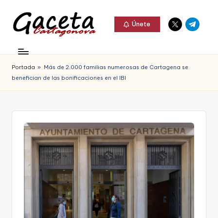
Elemento
Elemento
Saltar
Únete
del
del
al
G
menú
menú
Gaceta
contenido
a
Cartagonova,
Portada
»
Más de 2.000 familias numerosas de Cartagena se
c
La
benefician de las bonificaciones en el IBI
e
Web
t
que
a
te
C
informa
a
de
r
Cartagena,
t
FC
a
Cartagena,