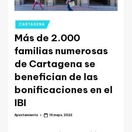
g
o
n
Publicado
CARTAGENA
o
en
Más de 2.000
v
familias numerosas
a
-
de Cartagena se
F
benefician de las
C
bonificaciones en el
C
a
IBI
r
Ayuntamiento
15 mayo, 2022
t
Publicado
por
a