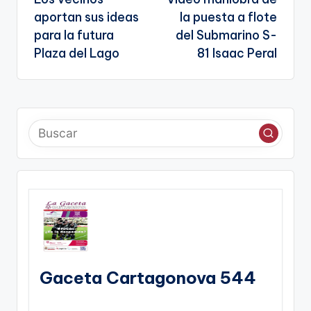
te
de
aportan sus ideas
la puesta a flote
entradas
para la futura
del Submarino S-
Plaza del Lago
81 Isaac Peral
Gaceta Cartagonova 544