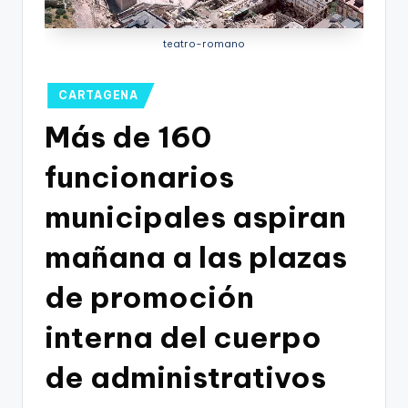
g
o
teatro-romano
n
o
Publicado
CARTAGENA
en
v
Más de 160
a
funcionarios
-
municipales aspiran
F
C
mañana a las plazas
C
de promoción
a
interna del cuerpo
r
t
de administrativos
a