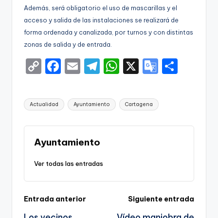
Además, será obligatorio el uso de mascarillas y el
acceso y salida de las instalaciones se realizará de
forma ordenada y canalizada, por turnos y con distintas
zonas de salida y de entrada.
C
F
E
T
W
X
G
S
o
a
m
el
h
o
h
p
c
ai
e
a
o
ar
Etiquetas:
Actualidad
Ayuntamiento
Cartagena
y
e
l
gr
ts
gl
e
Li
b
a
A
e
n
o
m
p
Tr
Ayuntamiento
k
o
p
a
Ver todas las entradas
k
n
sl
Navegación
Entrada anterior
Siguiente entrada
a
Los vecinos
Vídeo maniobra de