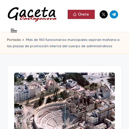
Elemento
Elemento
Saltar
Únete
del
del
al
G
menú
menú
Gaceta
contenido
a
Cartagonova,
Portada
»
Más de 160 funcionarios municipales aspiran mañana a
c
La
las plazas de promoción interna del cuerpo de administrativos
e
Web
t
que
a
te
C
informa
a
de
r
Cartagena,
t
FC
a
Cartagena,