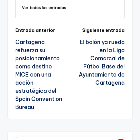
k
o
p
a
g
Ver todas las entradas
k
n
e
sl
n
Navegación
Entrada anterior
Siguiente entrada
a
a
Cartagena
El balón ya rueda
te
de
refuerza su
en la Liga
entradas
posicionamiento
Comarcal de
como destino
Fútbol Base del
MICE con una
Ayuntamiento de
acción
Cartagena
estratégica del
Spain Convention
Bureau