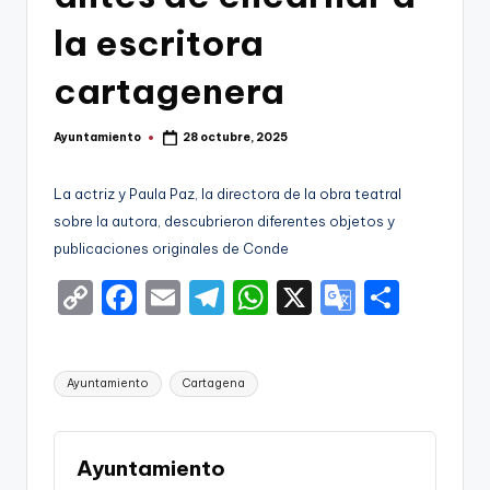
g
la escritora
o
n
cartagenera
o
Ayuntamiento
28 octubre, 2025
v
Publicado
por
a
La actriz y Paula Paz, la directora de la obra teatral
-
sobre la autora, descubrieron diferentes objetos y
publicaciones originales de Conde
F
C
F
E
T
W
X
G
S
C
o
a
m
el
h
o
h
C
p
c
ai
e
a
o
ar
a
Etiquetas:
Ayuntamiento
Cartagena
y
e
l
gr
ts
gl
e
r
Li
b
a
A
e
t
n
o
m
p
Tr
Ayuntamiento
a