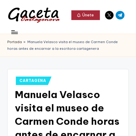
Elemento
Elemento
Saltar
Únete
del
del
al
G
menú
menú
Gaceta
contenido
a
Cartagonova,
Portada
»
Manuela Velasco visita el museo de Carmen Conde
c
La
horas antes de encarnar a la escritora cartagenera
e
Web
t
que
a
te
Publicado
CARTAGENA
C
en
informa
Manuela Velasco
a
de
visita el museo de
r
Cartagena,
t
Carmen Conde horas
FC
a
antes de encarnar a
Cartagena,