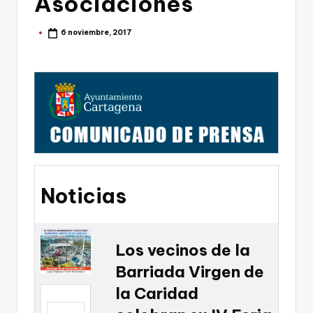
Asociaciones
g
o
6 noviembre, 2017
Publicado
por
n
o
v
a
-
F
C
Noticias
C
a
Los vecinos de la
r
Barriada Virgen de
t
la Caridad
a