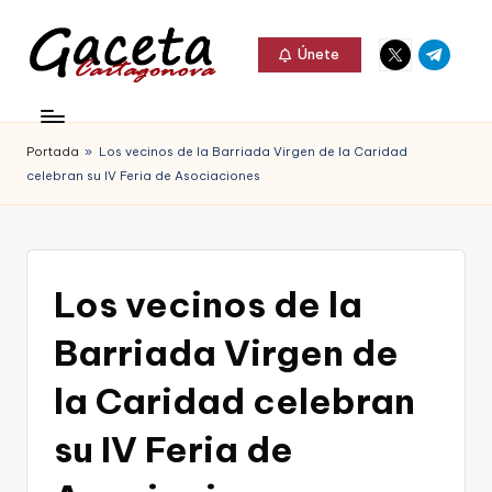
Elemento
Elemento
Saltar
Únete
del
del
al
G
menú
menú
Gaceta
contenido
a
Cartagonova,
Portada
»
Los vecinos de la Barriada Virgen de la Caridad
c
La
celebran su IV Feria de Asociaciones
e
Web
t
que
a
te
Los vecinos de la
C
informa
Barriada Virgen de
a
de
r
la Caridad celebran
Cartagena,
t
su IV Feria de
FC
a
Cartagena,