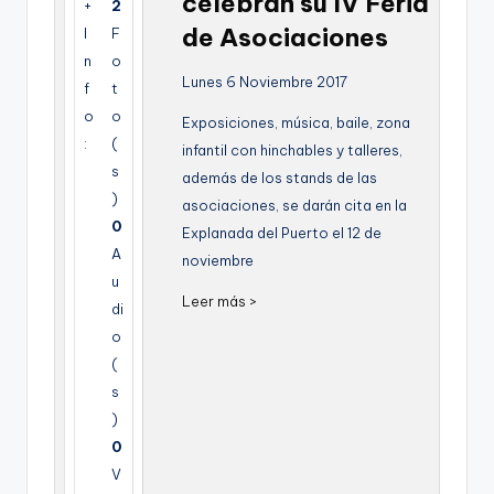
celebran su IV Feria
+
2
g
de Asociaciones
I
F
e
n
o
Lunes 6 Noviembre 2017
n
f
t
o
o
Exposiciones, música, baile, zona
a
:
(
infantil con hinchables y talleres,
s
además de los stands de las
)
asociaciones, se darán cita en la
0
Explanada del Puerto el 12 de
A
noviembre
u
Leer más >
di
o
(
s
)
0
V