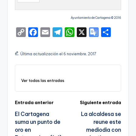
Ayuntamiento de Cartagena © 2016
C
F
E
T
W
X
G
S
o
a
m
el
h
o
h
p
c
ai
e
a
o
ar
Última actualización el 6 noviembre, 2017
y
e
l
gr
ts
gl
e
Li
b
a
A
e
n
o
m
p
Tr
Ver todas las entradas
k
o
p
a
k
n
Navegación
Entrada anterior
Siguiente entrada
sl
El Cartagena
La alcaldesa se
de
a
suma un punto de
reune este
entradas
te
oro en
mediodia con