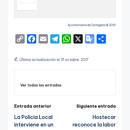
Ayuntamiento de Cartagena © 2016
C
F
E
T
W
X
G
S
o
a
m
el
h
o
h
p
c
ai
e
a
o
ar
Última actualización el 31 octubre, 2017
y
e
l
gr
ts
gl
e
Li
b
a
A
e
n
o
m
p
Tr
Ver todas las entradas
k
o
p
a
k
n
Navegación
Entrada anterior
Siguiente entrada
sl
La Policia Local
Hostecar
de
a
interviene en un
reconoce la labor