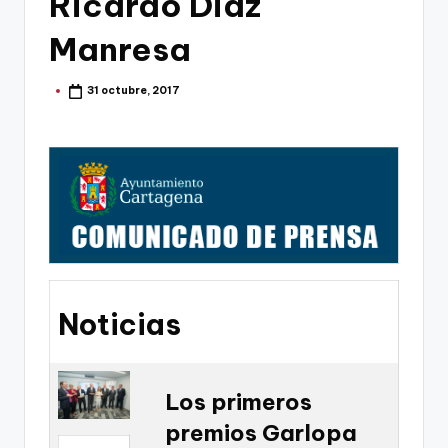
Ricardo Diaz
g
o
Manresa
n
31 octubre, 2017
Publicado
o
por
v
a
-
F
C
C
Noticias
a
r
t
Los primeros
premios Garlopa
a