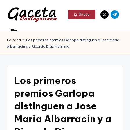
Elemento
Elemento
Saltar
Únete
del
del
al
G
menú
menú
Gaceta
contenido
a
Cartagonova,
Portada
»
Los primeros premios Garlopa distinguen a Jose Maria
c
La
Albarracin y a Ricardo Diaz Manresa
e
Web
t
que
a
te
Los primeros
C
informa
premios Garlopa
a
de
r
distinguen a Jose
Cartagena,
t
Maria Albarracin y a
FC
a
Cartagena,