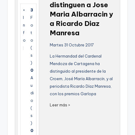
distinguen a Jose
g
+
3
Maria Albarracin y
e
I
F
a Ricardo Diaz
n
n
o
Manresa
f
t
a
o
o
Martes 31 Octubre 2017
:
(
s
La Hermandad del Cardenal
)
Mendoza de Cartagena ha
0
distinguido al presidente de la
A
Croem, José María Albarracín, y al
u
periodista Ricardo Díaz Manresa,
di
con los premios Garlopa
o
Leer más >
(
s
)
0