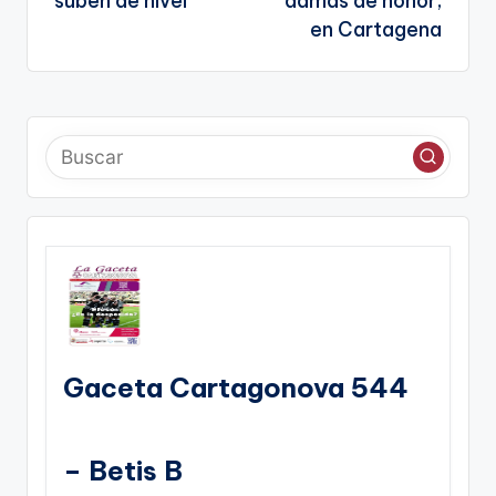
suben de nivel
damas de honor,
en Cartagena
Gaceta Cartagonova 544
– Betis B