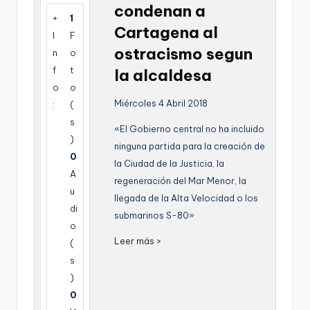
condenan a
g
+
1
Cartagena al
e
I
F
ostracismo segun
n
o
n
f
t
la alcaldesa
a
o
o
Miércoles 4 Abril 2018
:
(
s
«El Gobierno central no ha incluido
)
ninguna partida para la creación de
0
la Ciudad de la Justicia, la
A
regeneración del Mar Menor, la
u
llegada de la Alta Velocidad o los
di
submarinos S-80»
o
Leer más >
(
s
)
0