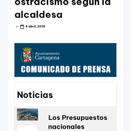
ostracismo segun la
g
o
alcaldesa
n
4 abril, 2018
Publicado
o
por
v
a
-
F
C
C
Noticias
a
r
t
Los Presupuestos
nacionales
a