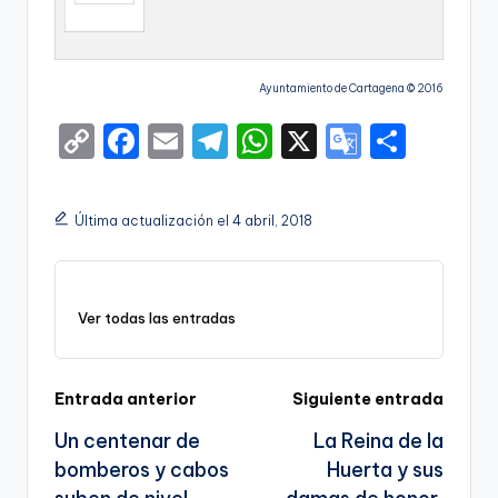
Ayuntamiento de Cartagena © 2016
C
F
E
T
W
X
G
S
o
a
m
el
h
o
h
p
c
ai
e
a
o
ar
Última actualización el 4 abril, 2018
y
e
l
gr
ts
gl
e
Li
b
a
A
e
n
o
m
p
Tr
Ver todas las entradas
k
o
p
a
k
n
Navegación
Entrada anterior
Siguiente entrada
sl
Un centenar de
La Reina de la
de
a
bomberos y cabos
Huerta y sus
entradas
te