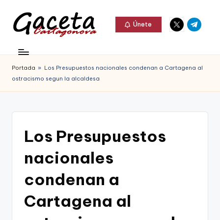
Elemento
Elemento
Saltar
Únete
del
del
al
G
menú
menú
Gaceta
contenido
a
Cartagonova,
Portada
»
Los Presupuestos nacionales condenan a Cartagena al
c
La
ostracismo segun la alcaldesa
e
Web
t
que
a
te
Los Presupuestos
C
informa
nacionales
a
de
r
condenan a
Cartagena,
t
Cartagena al
FC
a
Cartagena,